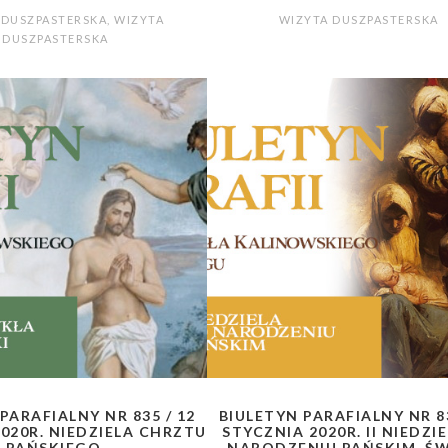
 DUSZPASTERSKA
,
WIZYTA
WIZYTA DUSZPASTERSKA
DUSZPASTERSKA
PARAFIALNY NR 835 / 12
BIULETYN PARAFIALNY NR 83
020R. NIEDZIELA CHRZTU
STYCZNIA 2020R. II NIEDZI
PAŃSKIEGO.
NARODZENIU PAŃSKIM. Ś