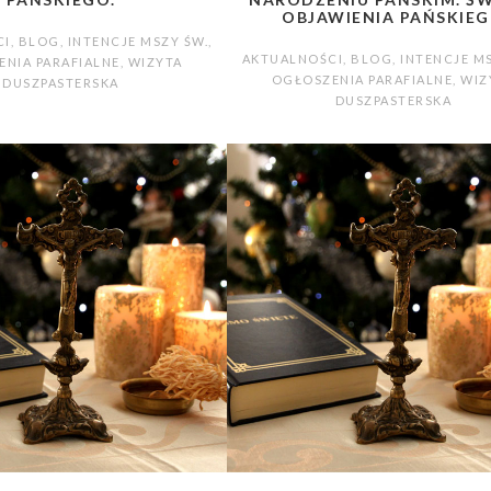
OBJAWIENIA PAŃSKIE
CI
,
BLOG
,
INTENCJE MSZY ŚW.
,
AKTUALNOŚCI
,
BLOG
,
INTENCJE M
NIA PARAFIALNE
,
WIZYTA
OGŁOSZENIA PARAFIALNE
,
WIZ
DUSZPASTERSKA
DUSZPASTERSKA