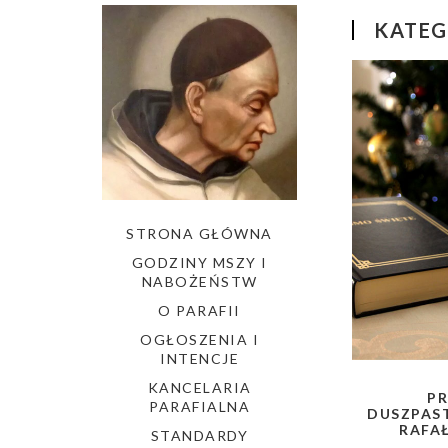
KATEG
STRONA GŁÓWNA
GODZINY MSZY I
NABOŻEŃSTW
O PARAFII
OGŁOSZENIA I
INTENCJE
KANCELARIA
P
PARAFIALNA
DUSZPAST
RAFA
STANDARDY