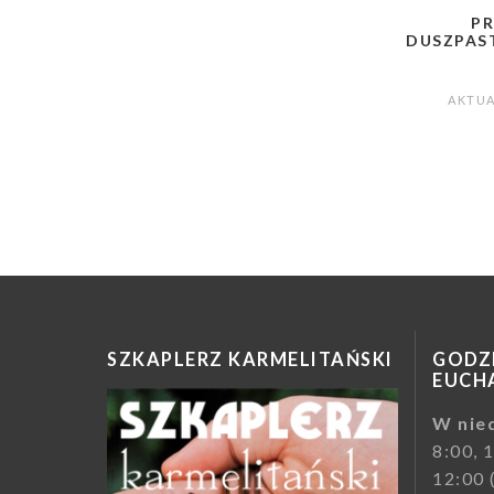
P
DUSZPAST
AKTU
Stronico
wpisów
SZKAPLERZ KARMELITAŃSKI
GODZI
EUCHA
W nied
8:00, 
12:00 