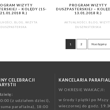
ROGRAM WIZYTY
PROGRAM WIZYTY
ERSKIEJ – KOLĘDY (15-
DUSZPASTERSKIEJ – KOLĘD
21.01.2018 R.)
13.01.2018 R.)
ALNOŚCI
,
BLOG
,
WIZYTA
AKTUALNOŚCI
,
BLOG
,
WIZYT
DUSZPASTERSKA
DUSZPASTERSKA
wanie
1
2
Następny
NY CELEBRACJI
KANCELARIA PARAFIA
RYSTII
W OKRESIE WAKACJI:
zielę:
w środy i piątki po Mszy 
10:00 (z udziałem dzieci),
wieczornej do godz. 19.3
(suma parafialna), 18:00