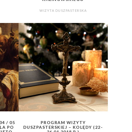
WIZYTA DUSZPASTERSKA
4 / 05
PROGRAM WIZYTY
ELA PO
DUSZPASTERSKIEJ – KOLĘDY (22-
WIĘTO
26.01.2018 R.)