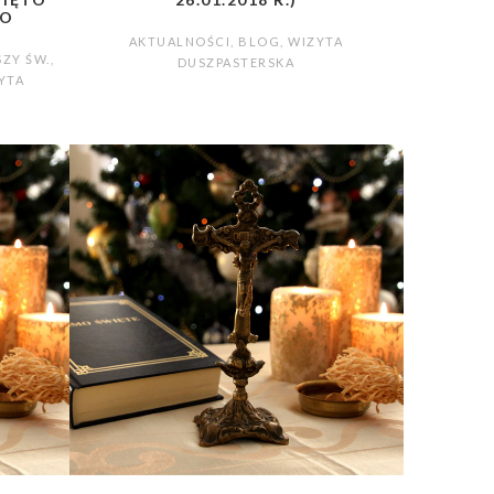
GO
AKTUALNOŚCI
,
BLOG
,
WIZYTA
SZY ŚW.
,
DUSZPASTERSKA
YTA