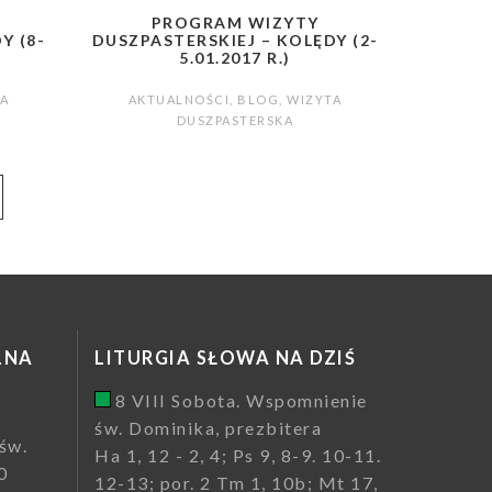
PROGRAM WIZYTY
Y (8-
DUSZPASTERSKIEJ – KOLĘDY (2-
5.01.2017 R.)
A
AKTUALNOŚCI
,
BLOG
,
WIZYTA
DUSZPASTERSKA
LNA
LITURGIA SŁOWA NA DZIŚ
8 VIII Sobota. Wspomnienie
św. Dominika, prezbitera
św.
Ha 1, 12 - 2, 4; Ps 9, 8-9. 10-11.
0
12-13; por. 2 Tm 1, 10b; Mt 17,