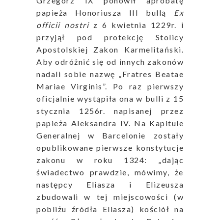
Grzegorz IX ponowił aprobatę
papieża Honoriusza III bullą
Ex
officii nostri
z 6 kwietnia 1229r. i
przyjął pod protekcję Stolicy
Apostolskiej Zakon Karmelitański.
Aby odróżnić się od innych zakonów
nadali sobie nazwę „Fratres Beatae
Mariae Virginis”. Po raz pierwszy
oficjalnie wystąpiła ona w bulli z 15
stycznia 1256r. napisanej przez
papieża Aleksandra IV. Na Kapitule
Generalnej w Barcelonie zostały
opublikowane pierwsze konstytucje
zakonu w roku 1324: „dając
świadectwo prawdzie, mówimy, że
następcy Eliasza i Elizeusza
zbudowali w tej miejscowości (w
pobliżu źródła Eliasza) kościół na