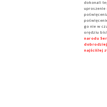
dokonali te
uproszenie 
poświęceni
poświęceni
go nie w cz
orędziu bi
narodu Ser
dobrodziejs
najściślej