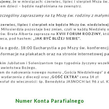
ujemy,
że w miesiącach: czerwiec, lipiec i sierpień Msza św
łem dzieci – będzie nagłośniana na zewnątrz.
czególny zapraszamy na tą Mszę św. rodziny z małymi
zerwiec, lipiec i sierpień nie będzie Mszy św. niedzielne
Miłosierdzia pozostaje bez zmian, czyli w każdą Niedzielę o
 św. Brata Alberta zaprasza na
XVIII FORUM RODZINY
, kt
rwca, pod hasłem:
„JAK BYĆ BLIŻEJ SIEBIE”.
ia o godz. 18:00 Eucharystia a po Mszy św. konferen
formacje na plakatach oraz na stronie internetowej par
im Jubilatom i Solenizantom tego tygodnia życzymy wszelk
ławieństwa Bożego.
am do nabywania nowego numeru „Gościa Niedzielnego”
z 
 wydarzenia z diecezji oraz „
GOŚĆ EXTRA”
cena 14 zł
wołał do wieczności: śp. Benedykta JASNOCH lat 96 z ul. 
Numer Konta Parafialnego