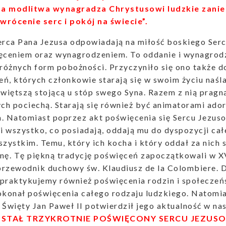
a modlitwa wynagradza Chrystusowi ludzkie zanied
wrócenie serc i pokój na świecie”.
erca Pana Jezusa odpowiadają na miłość boskiego Ser
ięceniem oraz wynagrodzeniem. To oddanie i wynagrodz
 różnych form pobożności. Przyczyniło się ono także d
eń, których członkowie starają się w swoim życiu naś
iętszą stojącą u stóp swego Syna. Razem z nią pragną
ych pociechą. Starają się również być animatorami ado
a. Natomiast poprzez akt poświęcenia się Sercu Jezu
 wszystko, co posiadają, oddają mu do dyspozycji całe
szystkim. Temu, który ich kocha i który oddał za nich
inę. Tę piękną tradycję poświęceń zapoczątkowali w X
 przewodnik duchowy św. Klaudiusz de la Colombiere.
praktykujemy również poświęcenia rodzin i społeczeńs
okonał poświęcenia całego rodzaju ludzkiego. Natomia
 Święty Jan Paweł II potwierdził jego aktualność w na
OSTAŁ TRZYKROTNIE POŚWIĘCONY SERCU JEZUS