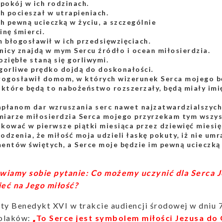
 pokój w ich rodzinach.
ch pocieszał w utrapieniach.
ch pewną ucieczką w życiu, a szczególnie
inę śmierci.
m błogosławił w ich przedsięwzięciach.
nicy znajdą w mym Sercu źródło i ocean miłosierdzia.
oziębłe staną się gorliwymi.
gorliwe prędko dojdą do doskonałości.
łogosławił domom, w których wizerunek Serca mojego bę
 które będą to nabożeństwo rozszerzały, będą miały imi
płanom dar wzruszania serc nawet najzatwardzialszych
iarze miłosierdzia Serca mojego przyrzekam tym wszys
kować w pierwsze piątki miesiąca przez dziewięć miesięc
odzenia, że miłość moja udzieli łaskę pokuty, iż nie umr
entów świętych, a Serce moje będzie im pewną ucieczką 
wiamy sobie pytanie: Co możemy uczynić dla Serca 
eć na Jego miłość?
ty Benedykt XVI w trakcie audiencji środowej w dniu
olaków:
„To Serce jest symbolem miłości Jezusa do 