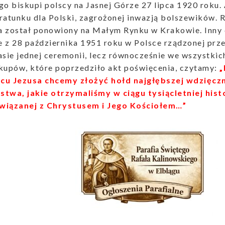
go biskupi polscy na Jasnej Górze 27 lipca 1920 roku. 
ratunku dla Polski, zagrożonej inwazją bolszewików. R
a został ponowiony na Małym Rynku w Krakowie. Inny 
e z 28 października 1951 roku w Polsce rządzonej pr
asie jednej ceremonii, lecz równocześnie we wszystkic
skupów, które poprzedziło akt poświęcenia, czytamy:
„
cu Jezusa chcemy złożyć hołd najgłębszej wdzięczn
twa, jakie otrzymaliśmy w ciągu tysiącletniej histo
 związanej z Chrystusem i Jego Kościołem…”