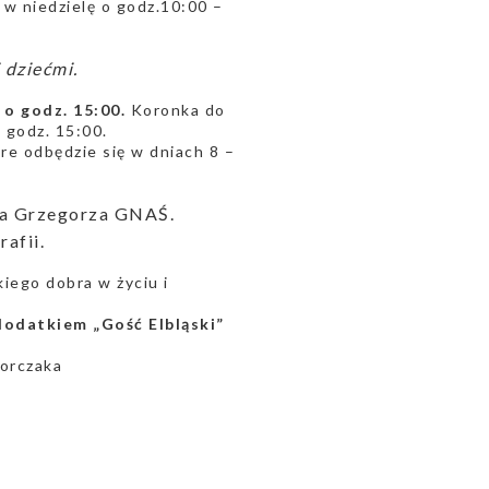
. w niedzielę o godz.10:00 –
 dziećmi.
j o godz. 15:00.
Koronka do
 godz. 15:00.
óre odbędzie się w dniach 8 –
cja Grzegorza GNAŚ.
afii.
iego dobra w życiu i
dodatkiem „Gość Elbląski”
Korczaka