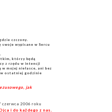
dzie czczony.
ę swoje wypisane w Sercu
.
tkim, którzy będą
y z rzędu w intencji
ą w mojej niełasce, ani
bez
w ostatniej godzinie
Jezusowego, jak
 7 czerwca 2006 roku
Ojca i do każdego z nas.