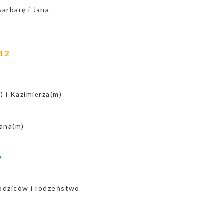
Barbarę i Jana
 12
 i Kazimierza(m)
iana(m)
6
odziców i rodzeństwo