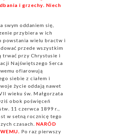
bania i grzechy. Niech
ca swym oddaniem się,
enie przybiera w ich
o powstania wielu bractw i
ladować przede wszystkim
 trwać przy Chrystusie i
racji Najświętszego Serca
sowemu ofiarowują
go siebie z ciałem i
 swoje życie oddają nawet
VII wieku św. Małgorzata
 Dziś obok poświęceń
tw. 11 czerwca 1899 r.,
st w setną rocznicę tego
szych czasach.
NARÓD
OWEMU.
Po raz pierwszy