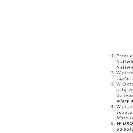
Przez c
Najświ
Najświ
W pierw
zapłać 
W
Okta
połącz
do sypa
wiary 
W piąt
sobotę
Msze św
W URO
od pok