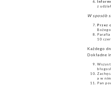
Inform
z udzia
W sposób sz
Przez c
Bożego 
Parafia
10 cze
Każdego dn
Dokładne in
Wszystk
błogos
Zachęc
a w nim
Pan po