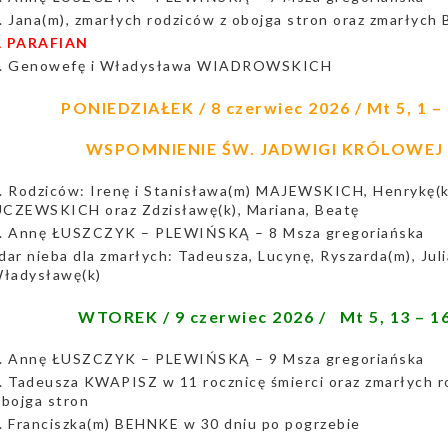
. Jana(m), zmarłych rodziców z obojga stron oraz zmarłych 
 PARAFIAN
. Genowefę i Władysława WIADROWSKICH
PONIEDZIAŁEK / 8 czerwiec 2026 / Mt 5, 1 –
WSPOMNIENIE ŚW. JADWIGI KRÓLOWEJ
. Rodziców: Irenę i Stanisława(m) MAJEWSKICH, Henrykę(k)
CZEWSKICH oraz Zdzisławę(k), Mariana, Beatę
. Annę ŁUSZCZYK – PLEWIŃSKĄ – 8 Msza gregoriańska
dar nieba dla zmarłych: Tadeusza, Lucynę, Ryszarda(m), Jul
Władysławę(k)
WTOREK / 9 czerwiec 2026 / Mt 5, 13 – 1
. Annę ŁUSZCZYK – PLEWIŃSKĄ – 9 Msza gregoriańska
. Tadeusza KWAPISZ w 11 rocznicę śmierci oraz zmarłych r
obojga stron
. Franciszka(m) BEHNKE w 30 dniu po pogrzebie