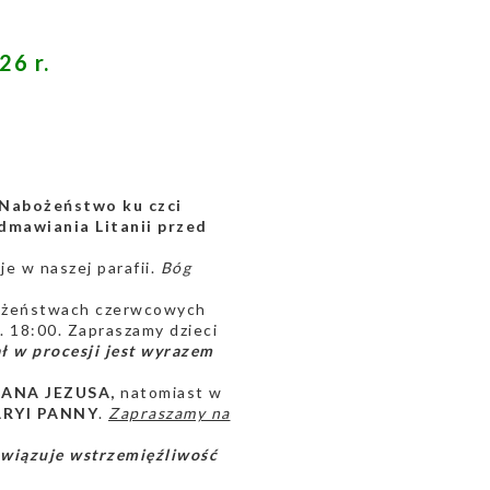
6 r.
Nabożeństwo ku czci
dmawiania Litanii przed
e w naszej parafii.
Bóg
bożeństwach czerwcowych
. 18:00. Zapraszamy dzieci
ł w procesji jest wyrazem
PANA JEZUSA,
natomiast w
RYI PANNY
.
Zapraszamy na
iązuje wstrzemięźliwość