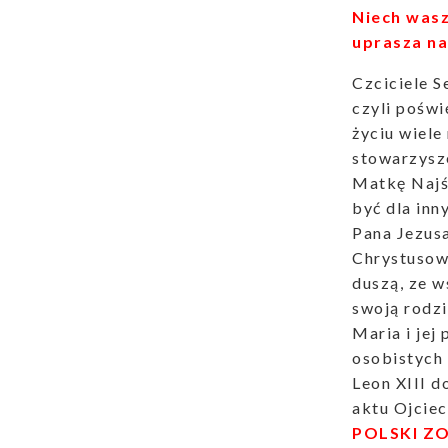
Niech wasz
uprasza na
Czciciele S
czyli pośw
życiu wiele
stowarzysz
Matkę Najśw
być dla inn
Pana Jezus
Chrystusowi
duszą, ze w
swoją rodz
Maria i jej
osobistych 
Leon XIII d
aktu Ojciec
POLSKI Z