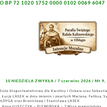
O BP 72 1020 1752 0000 0102 0069 6047
10 NIEDZIELA ZWYKŁA / 7 czerwiec 2026 / Mt 9,
Boże błogosławieństwo dla Karoliny i Oskara oraz Sebastiana
. Łucję LASEK w dniu imienin i zmarłych Mariana, Feliksa, S
ŁDYGA oraz Bronisławę i Stanisława LASEK
. Annę ŁUSZCZYK – PLEWIŃSKĄ – 7 Msza gregoriańska