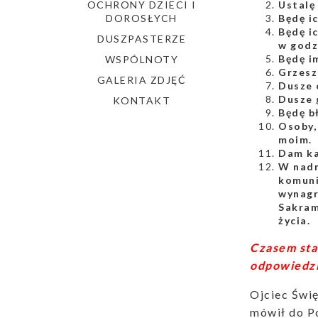
OCHRONY DZIECI I
Ustalę
DOROSŁYCH
Będę i
Będę i
DUSZPASTERZE
w godz
Będę i
WSPÓLNOTY
Grzesz
GALERIA ZDJĘĆ
Dusze 
Dusze 
KONTAKT
Będę b
Osoby,
moim.
Dam ka
W nadm
komuni
wynagr
Sakram
życia.
Czasem sta
odpowiedzi
Ojciec Świę
mówił do P