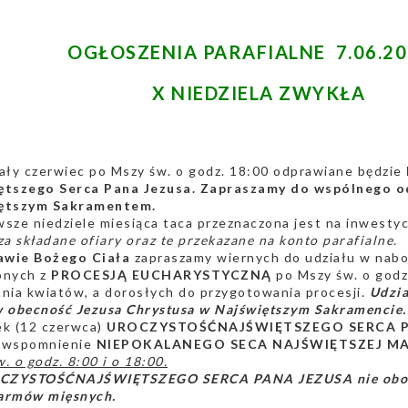
OGŁOSZENIA PARAFIALNE 7.06.202
X NIEDZIELA ZWYKŁA
ały czerwiec po Mszy św. o godz. 18:00 odprawiane będzie
ętszego Serca Pana Jezusa. Zapraszamy do wspólnego o
ętszym Sakramentem.
sze niedziele miesiąca taca przeznaczona jest na inwestycj
za składane ofiary
oraz te przekazane na konto parafialne.
wie Bożego Ciała
zapraszamy wiernych do udziału w na
onych z
PROCESJĄ EUCHARYSTYCZNĄ
po Mszy św. o godz
nia kwiatów, a dorosłych do przygotowania procesji.
Udzia
w obecność Jezusa Chrystusa w Najświętszym Sakramencie.
ek (12 czerwca)
UROCZYSTOŚĆ
NAJŚWIĘTSZEGO SERCA 
 wspomnienie
NIEPOKALANEGO SECA NAJŚWIĘTSZEJ MA
. o godz. 8:00 i o 18:00.
CZYSTOŚĆ
NAJŚWIĘTSZEGO SERCA PANA JEZUSA nie obow
armów mięsnych.