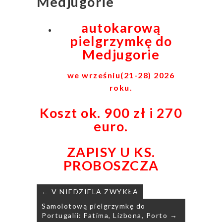
Medjugorie
autokarową
pielgrzymkę do
Medjugorie
we wrześniu(21-28) 2026
roku.
Koszt ok. 900 zł i 270
euro.
ZAPISY U KS.
PROBOSZCZA
Nawigacja
← V NIEDZIELA ZWYKŁA
wpisu
Samolotową pielgrzymkę do
Portugalii: Fatima, Lizbona, Porto →