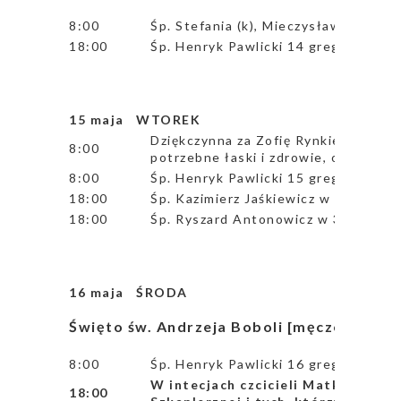
8:00
Śp. Stefania (k), Mieczysław i Ryszar
18:00
Śp. Henryk Pawlicki 14 greg.
15 maja
WTOREK
Dziękczynna za Zofię Rynkiewicz w d
8:00
potrzebne łaski i zdrowie, opiekę Mat
8:00
Śp. Henryk Pawlicki 15 greg.
18:00
Śp. Kazimierz Jaśkiewicz w 1 rocz. śm
18:00
Śp. Ryszard Antonowicz w 3 rocz. śm
16 maja ŚRODA
Święto św. Andrzeja Boboli [męczennika, 
8:00
Śp. Henryk Pawlicki 16 greg.
W intecjach czcicieli Matki Bożej 
18:00