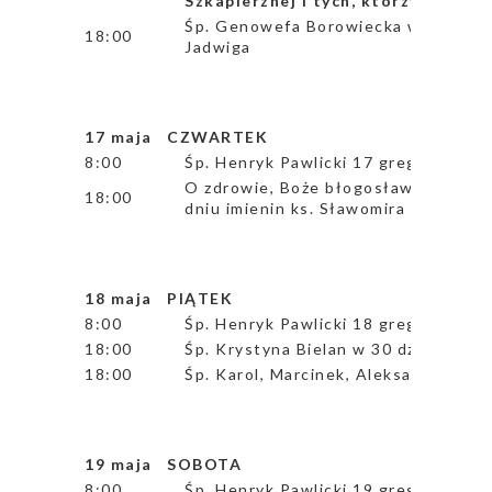
Szkaplerznej i tych, którzy wzrast
Śp. Genowefa Borowiecka w 26 rocz. ś
18:00
Jadwiga
17 maja CZWARTEK
8:00
Śp. Henryk Pawlicki 17 greg.
O zdrowie, Boże błogosławieństwo, 
18:00
dniu imienin ks. Sławomira Milde
18 maja PIĄTEK
8:00
Śp. Henryk Pawlicki 18 greg.
18:00
Śp. Krystyna Bielan w 30 dzień po p
18:00
Śp. Karol, Marcinek, Aleksander, Józ
19 maja SOBOTA
8:00
Śp. Henryk Pawlicki 19 greg.