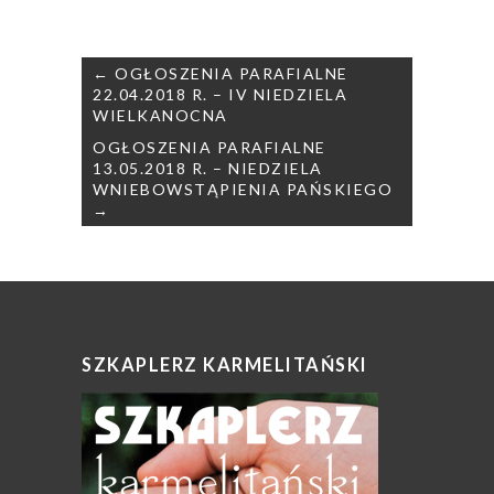
Nawigacja
← OGŁOSZENIA PARAFIALNE
wpisu
22.04.2018 R. – IV NIEDZIELA
WIELKANOCNA
OGŁOSZENIA PARAFIALNE
13.05.2018 R. – NIEDZIELA
WNIEBOWSTĄPIENIA PAŃSKIEGO
→
SZKAPLERZ KARMELITAŃSKI