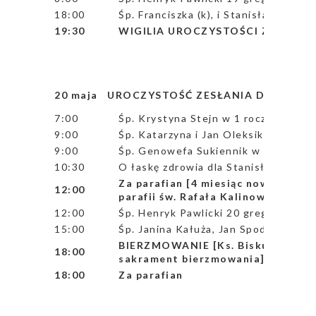
18:00
Śp. Franciszka (k), i Stanisław Zabo
19:30
WIGILIA UROCZYSTOŚCI ZESŁANI
20 maja UROCZYSTOŚĆ ZESŁANIA DUCHA Ś
7:00
Śp. Krystyna Stejn w 1 rocz. śmierci
9:00
Śp. Katarzyna i Jan Oleksik
9:00
Śp. Genowefa Sukiennik w 3 rocz. śmi
10:30
O łaskę zdrowia dla Stanisława
Za parafian [4 miesiąc nowenny prz
12:00
parafii św. Rafała Kalinowskiego]
12:00
Śp. Henryk Pawlicki 20 greg.
15:00
Śp. Janina Kałuża, Jan Spodarek ora
BIERZMOWANIE [Ks. Biskup modli si
18:00
sakrament bierzmowania]
18:00
Za parafian