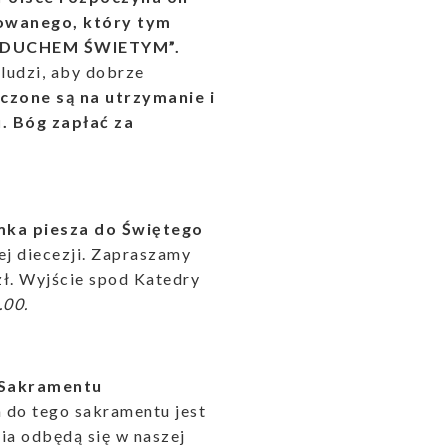
owanego, który tym
NI DUCHEM ŚWIETYM”
.
ludzi, aby dobrze
czone są na utrzymanie i
 Bóg zapłać za
ymka piesza do Świętego
j diecezji. Zapraszamy
zł. Wyjście spod Katedry
.00.
 Sakramentu
do tego sakramentu jest
ia odbędą się w naszej