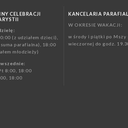
NY CELEBRACJI
KANCELARIA PARAFIA
RYSTII
W OKRESIE WAKACJI:
zielę:
w środy i piątki po Mszy 
10:00 (z udziałem dzieci),
wieczornej do godz. 19.3
(suma parafialna), 18:00
iałem młodzieży)
owszednie:
Pt 8:00, 18:00
:00, 18:00