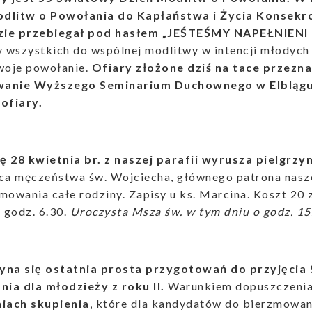
dlitw o Powołania do Kapłaństwa i Życia Konsekr
zie przebiegał pod hasłem „JEŚTEŚMY NAPEŁNIE
wszystkich do wspólnej modlitwy w intencji młodych 
swoje powołanie.
Ofiary złożone dziś na tace przezna
wanie Wyższego Seminarium Duchownego w Elblągu.
ofiary.
ę 28 kwietnia br. z naszej parafii wyrusza pielgrz
ca męczeństwa św. Wojciecha, głównego patrona nasze
mowania całe rodziny. Zapisy u ks. Marcina. Koszt 20 
o godz. 6.30.
Uroczysta Msza św. w tym dniu o godz. 15
yna się ostatnia prosta przygotowań do przyjęcia
ia dla młodzieży z roku II.
Warunkiem dopuszczenia 
niach skupienia
, które dla kandydatów do bierzmowan