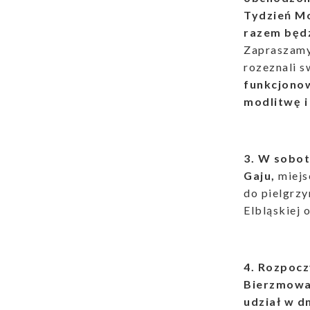
Tydzień Mo
razem będ
Zapraszamy 
rozeznali 
funkcjono
modlitwę i 
3. W sobot
Gaju,
miejs
do pielgrzy
Elbląskiej 
4. Rozpocz
Bierzmowan
udział w d