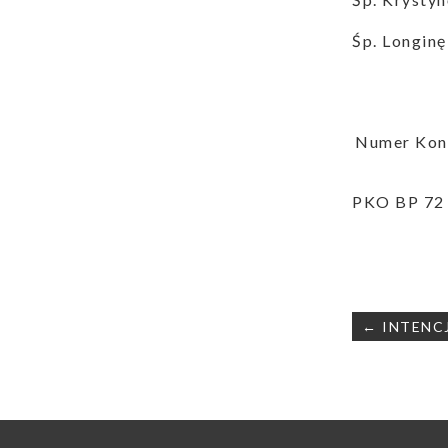
Śp. Longinę 
Numer Kont
PKO BP 72 
Nawigac
← INTENCJ
wpisu