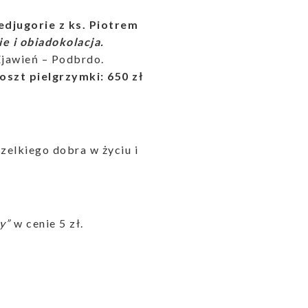
jugorie z ks. Piotrem
e i obiadokolacja.
Zjawień – Podbrdo.
oszt pielgrzymki: 650 zł
zelkiego dobra w życiu i
y”
w cenie 5 zł.