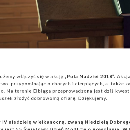
możemy włączyć się w akcję
„Pola Nadziei 2018”.
Akcja
wo, przypominając o chorych i cierpiących, a także z
o. Na terenie Elbląga przeprowadzona jest dziś kwes
uszek złożyć dobrowolną ofiarę. Dziękujemy.
 w IV niedzielę wielkanocną, zwaną Niedzielą Dobreg
 jest 55 Światowy Dzień Modlitw o Powołania. W 