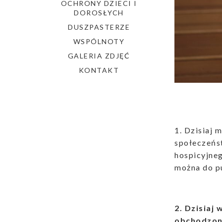
OCHRONY DZIECI I
DOROSŁYCH
DUSZPASTERZE
WSPÓLNOTY
GALERIA ZDJĘĆ
KONTAKT
1. Dzisiaj 
społeczeńst
hospicyjneg
można do p
2. Dzisiaj
obchodzony