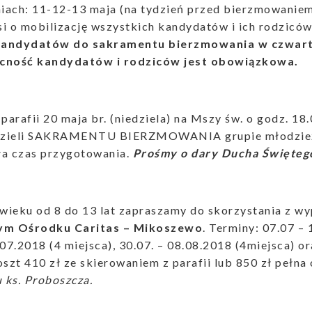
niach: 11-12-13 maja (na tydzień przed bierzmowaniem
i o mobilizację wszystkich kandydatów i ich rodzicó
kandydatów do sakramentu bierzmowania w czwarte
cność kandydatów i rodziców jest obowiązkowa.
 parafii 20 maja br. (niedziela) na Mszy św. o godz. 18
zieli SAKRAMENTU BIERZMOWANIA grupie młodzieży,
ła czas przygotowania.
Prośmy o dary Ducha Świętego
w wieku od 8 do 13 lat zapraszamy do skorzystania z 
nym Ośrodku Caritas – Mikoszewo
. Terminy: 07.07 – 
.07.2018 (4 miejsca), 30.07. – 08.08.2018 (4miejsca) or
oszt 410 zł ze skierowaniem z parafii lub 850 zł pełna
u ks. Proboszcza.