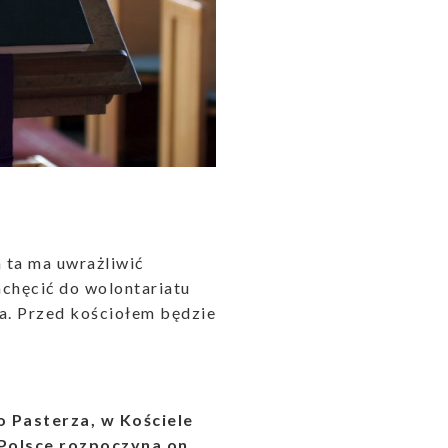
 ta ma uwrażliwić
achęcić do wolontariatu
ta. Przed kościołem będzie
o Pasterza, w Kościele
Polsce rozpoczyna on