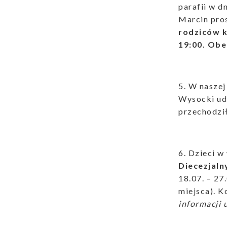
parafii w d
Marcin pros
rodziców 
19:00. Obe
5. W naszej
Wysocki ud
przechodzi
6. Dzieci 
Diecezjal
18.07. – 27
miejsca). K
informacji 