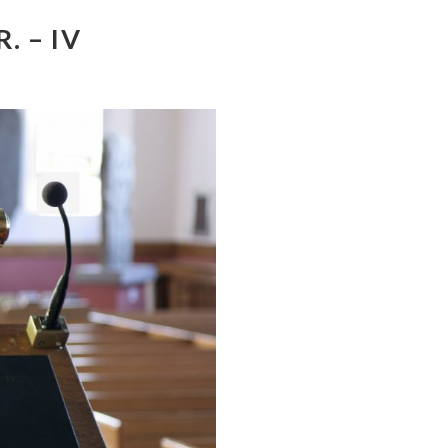
. – IV