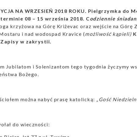
YCJA NA WRZESIEŃ 2018 ROKU. Pielgrzymka do Med
terminie 08 – 15 września 2018.
C
odziennie śniadani
oga krzyżowa na Górę Kriżevac oraz wejście na Górę 
Mostaru i nad wodospad Kravice (
możliwość kąpieli)
K
 Zapisy w zakrystii.
m Jubilatom i Solenizantom tego tygodnia życzymy ws
eństwa Bożego.
ościołem można nabyć prasę katolicką:
„Gość Niedzieln
ołał do wieczności:
ę Bielan, lat 77 z ul. Tuwima