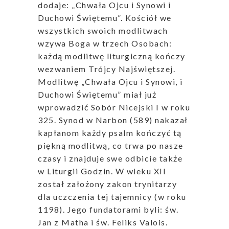
dodaje: „Chwała Ojcu i Synowi i
Duchowi Świętemu”. Kościół we
wszystkich swoich modlitwach
wzywa Boga w trzech Osobach:
każdą modlitwę liturgiczną kończy
wezwaniem Trójcy Najświętszej.
Modlitwę „Chwała Ojcu i Synowi, i
Duchowi Świętemu” miał już
wprowadzić Sobór Nicejski I w roku
325. Synod w Narbon (589) nakazał
kapłanom każdy psalm kończyć tą
piękną modlitwą, co trwa po nasze
czasy i znajduje swe odbicie także
w Liturgii Godzin. W wieku XII
został założony zakon trynitarzy
dla uczczenia tej tajemnicy (w roku
1198). Jego fundatorami byli: św.
Jan z Matha i św. Feliks Valois.