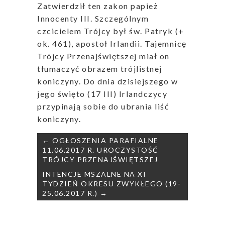
Zatwierdził ten zakon papież
Innocenty III. Szczególnym
czcicielem Trójcy był św. Patryk (+
ok. 461), apostoł Irlandii. Tajemnicę
Trójcy Przenajświętszej miał on
tłumaczyć obrazem trójlistnej
koniczyny. Do dnia dzisiejszego w
jego święto (17 III) Irlandczycy
przypinają sobie do ubrania liść
koniczyny.
Nawigacja
← OGŁOSZENIA PARAFIALNE
wpisu
11.06.2017 R. UROCZYSTOŚĆ
TRÓJCY PRZENAJŚWIĘTSZEJ
INTENCJE MSZALNE NA XI
TYDZIEŃ OKRESU ZWYKŁEGO (19-
25.06.2017 R.) →