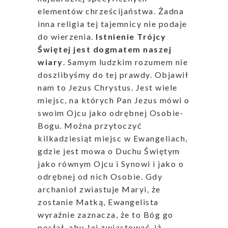
elementów chrześcijaństwa. Żadna
inna religia tej tajemnicy nie podaje
do wierzenia.
Istnienie Trójcy
Świętej jest dogmatem naszej
wiary
. Samym ludzkim rozumem nie
doszlibyśmy do tej prawdy. Objawił
nam to Jezus Chrystus. Jest wiele
miejsc, na których Pan Jezus mówi o
swoim Ojcu jako odrębnej Osobie-
Bogu. Można przytoczyć
kilkadziesiąt miejsc w Ewangeliach,
gdzie jest mowa o Duchu Świętym
jako równym Ojcu i Synowi i jako o
odrębnej od nich Osobie. Gdy
archanioł zwiastuje Maryi, że
zostanie Matką, Ewangelista
wyraźnie zaznacza, że to Bóg go
posłał, aby Jej zwiastować, iż