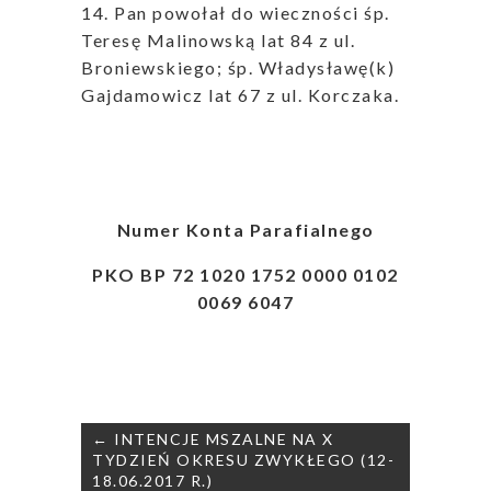
14. Pan powołał do wieczności śp.
Teresę Malinowską lat 84 z ul.
Broniewskiego; śp. Władysławę(k)
Gajdamowicz lat 67 z ul. Korczaka.
Numer Konta Parafialnego
PKO BP 72 1020 1752 0000 0102
0069 6047
Nawigacja
← INTENCJE MSZALNE NA X
wpisu
TYDZIEŃ OKRESU ZWYKŁEGO (12-
18.06.2017 R.)