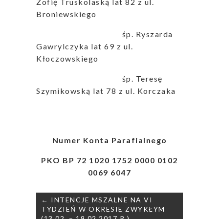
Zofię Truskolaską lat 82 z ul.
Broniewskiego
śp. Ryszarda
Gawrylczyka lat 69 z ul.
Kłoczowskiego
śp. Teresę
Szymikowską lat 78 z ul. Korczaka
Numer Konta Parafialnego
PKO BP 72 1020 1752 0000 0102
0069 6047
Nawigacja
← INTENCJE MSZALNE NA VI
wpisu
TYDZIEŃ W OKRESIE ZWYKŁYM
(13.02. – 19.02.2017 R.)