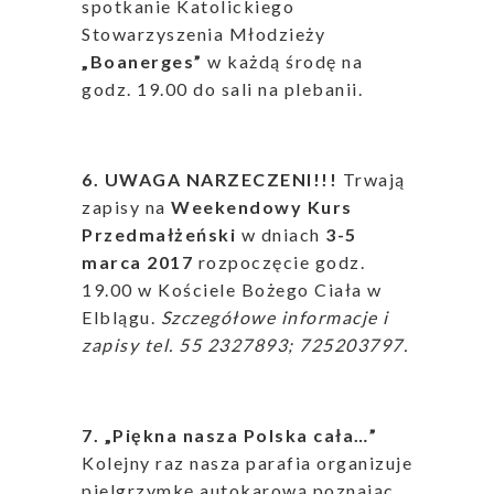
spotkanie Katolickiego
Stowarzyszenia Młodzieży
„Boanerges”
w każdą środę na
godz. 19.00 do sali na plebanii.
6. UWAGA NARZECZENI!!!
Trwają
zapisy na
Weekendowy Kurs
Przedmałżeński
w dniach
3-5
marca 2017
rozpoczęcie godz.
19.00 w Kościele Bożego Ciała w
Elblągu.
Szczegółowe informacje i
zapisy tel. 55 2327893; 725203797.
7. „Piękna nasza Polska cała…”
Kolejny raz nasza parafia organizuje
pielgrzymkę autokarową poznając