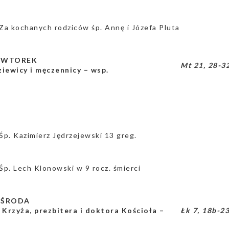
Za kochanych rodziców śp. Annę i Józefa Pluta
a
WTOREK
Mt 21, 28-3
dziewicy i męczennicy – wsp.
Śp. Kazimierz Jędrzejewski 13 greg.
Śp. Lech Klonowski w 9 rocz. śmierci
a ŚRODA
 Krzyża, prezbitera i doktora Kościoła –
Łk 7, 18b-2