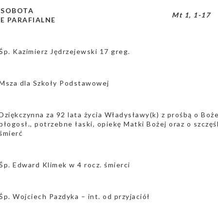
a SOBOTA
Mt 1, 1-17
E PARAFIALNE
Śp. Kazimierz Jędrzejewski 17 greg.
Msza dla Szkoły Podstawowej
Dziękczynna za 92 lata życia Władysławy(k) z prośbą o Boż
błogosł., potrzebne łaski, opiekę Matki Bożej oraz o szczęś
śmierć
Śp. Edward Klimek w 4 rocz. śmierci
Śp. Wojciech Pazdyka – int. od przyjaciół