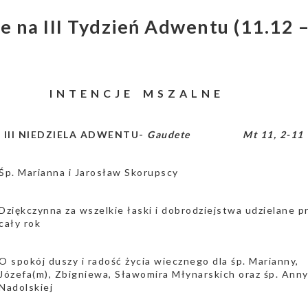
je na III Tydzień Adwentu (11.12 
I N T E N C J E M S Z A L N E
a III NIEDZIELA ADWENTU-
Gaudete
Mt 11, 2-11
Śp. Marianna i Jarosław Skorupscy
Dziękczynna za wszelkie łaski i dobrodziejstwa udzielane p
cały rok
O spokój duszy i radość życia wiecznego dla śp. Marianny,
Józefa(m), Zbigniewa, Sławomira Młynarskich oraz śp. Ann
Nadolskiej