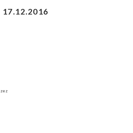
– 17.12.2016
rzez
y