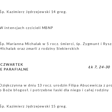
Śp. Kazimierz Jędrzejewski 14 greg.
W intencjach czcicieli MBNP
Śp. Marianna Michalak w 5 rocz. śmierci, śp. Zygmunt i Rys
Michalak oraz zmarli z rodziny Siekierskich
a CZWARTEK
Łk 7, 24-30
E PARAFIALNE
Dziękczynna w dniu 13 rocz. urodzin Filipa Abucewicza z pr
o Boże błogosł. i potrzebne łaski dla niego i całej rodziny
Śp. Kazimierz Jędrzejewski 15 greg.