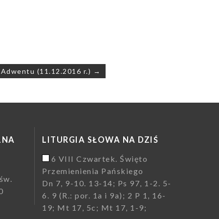
ę Adwentu (11.12.2016 r.) →
LNA
LITURGIA SŁOWA NA DZIŚ
6 VIII Czwartek. Święto
Przemienienia Pańskiego
św.
Dn 7, 9-10. 13-14; Ps 97, 1-2. 5-
0
6. 9 (R.: por. 1a i 9a); 2 P 1, 16-
19; Mt 17, 5c; Mt 17, 1-9;