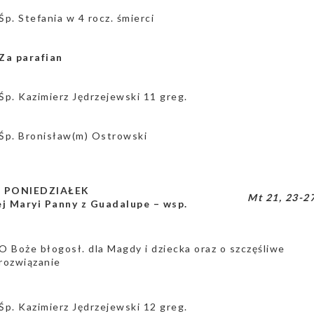
Śp. Stefania w 4 rocz. śmierci
Za parafian
Śp. Kazimierz Jędrzejewski 11 greg.
Śp. Bronisław(m) Ostrowski
a PONIEDZIAŁEK
Mt 21, 23-2
j Maryi Panny z Guadalupe – wsp.
O Boże błogosł. dla Magdy i dziecka oraz o szczęśliwe
rozwiązanie
Śp. Kazimierz Jędrzejewski 12 greg.