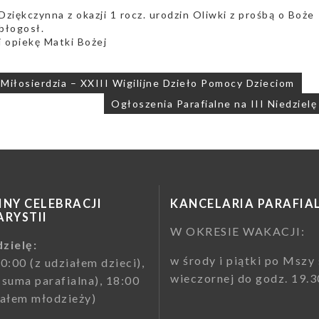
Dziękczynna z okazji 1 rocz. urodzin Oliwki z prośbą o Boże
błogosł.
i opiekę Matki Bożej
ja
Miłosierdzia – XXIII Wigilijne Dzieło Pomocy Dzieciom
Ogłoszenia Parafialne na III Niedziel
NY CELEBRACJI
KANCELARIA PARAFIA
RYSTII
W OKRESIE WAKACJI:
zielę:
w środy i piątki po Mszy 
10:00 (z udziałem dzieci),
wieczornej do godz. 19.3
(suma parafialna), 18:00
iałem młodzieży)