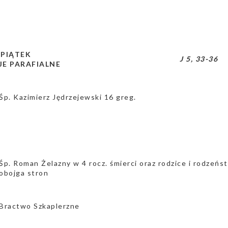
 PIĄTEK
J 5, 33-36
E PARAFIALNE
Śp. Kazimierz Jędrzejewski 16 greg.
Śp. Roman Żelazny w 4 rocz. śmierci oraz rodzice i rodzeńs
obojga stron
Bractwo Szkaplerzne