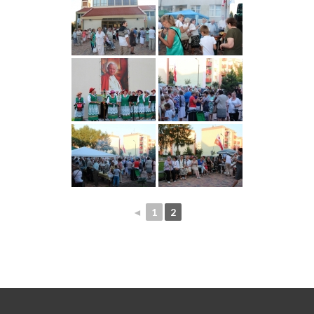
◄
1
2