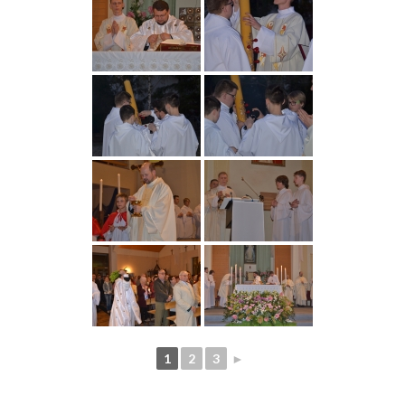
1
2
3
►