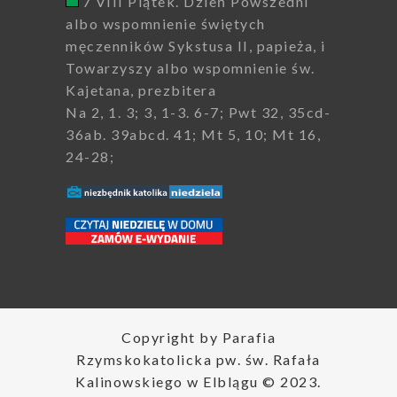
7 VIII Piątek. Dzień Powszedni
albo wspomnienie świętych
męczenników Sykstusa II, papieża, i
Towarzyszy albo wspomnienie św.
Kajetana, prezbitera
Na 2, 1. 3; 3, 1-3. 6-7; Pwt 32, 35cd-
36ab. 39abcd. 41; Mt 5, 10; Mt 16,
24-28;
Copyright by Parafia
Rzymskokatolicka pw. św. Rafała
Kalinowskiego w Elblągu © 2023.