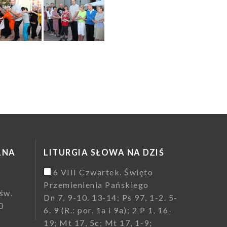
LNA
LITURGIA SŁOWA NA DZIŚ
6 VIII Czwartek. Święto
Przemienienia Pańskiego
św.
Dn 7, 9-10. 13-14; Ps 97, 1-2. 5-
0
6. 9 (R.: por. 1a i 9a); 2 P 1, 16-
19; Mt 17, 5c; Mt 17, 1-9;