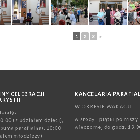
1
2
3
►
NY CELEBRACJI
KANCELARIA PARAFIA
RYSTII
W OKRESIE WAKACJI:
zielę:
w środy i piątki po Mszy 
10:00 (z udziałem dzieci),
wieczornej do godz. 19.3
(suma parafialna), 18:00
iałem młodzieży)