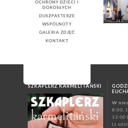
OCHRONY DZIECI I
DOROSŁYCH
DUSZPASTERZE
WSPÓLNOTY
GALERIA ZDJĘĆ
KONTAKT
SZKAPLERZ KARMELITAŃSKI
GODZI
EUCHA
W nied
8:00, 
12:00 
(z udz