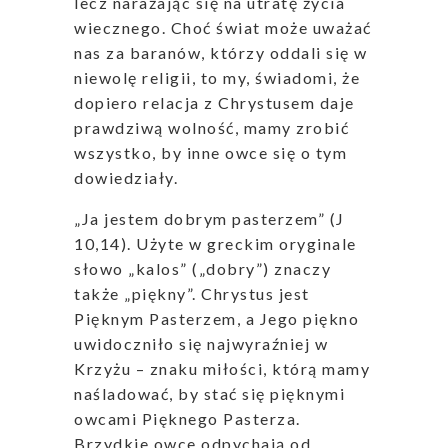
lecz narażając się na utratę życia
wiecznego. Choć świat może uważać
nas za baranów, którzy oddali się w
niewolę religii, to my, świadomi, że
dopiero relacja z Chrystusem daje
prawdziwą wolność, mamy zrobić
wszystko, by inne owce się o tym
dowiedziały.
„Ja jestem dobrym pasterzem” (J
10,14). Użyte w greckim oryginale
słowo „kalos” („dobry”) znaczy
także „piękny”. Chrystus jest
Pięknym Pasterzem, a Jego piękno
uwidoczniło się najwyraźniej w
Krzyżu – znaku miłości, którą mamy
naśladować, by stać się pięknymi
owcami Pięknego Pasterza.
Brzydkie owce odpychają od