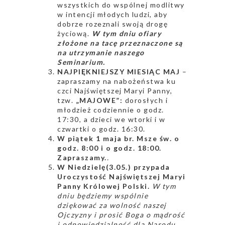
wszystkich do wspólnej modlitwy
w intencji młodych ludzi, aby
dobrze rozeznali swoją drogę
życiową.
W tym dniu ofiary
złożone na tacę przeznaczone są
na utrzymanie naszego
Seminarium.
NAJPIĘKNIEJSZY MIESIĄC MAJ
–
zapraszamy na nabożeństwa ku
czci Najświętszej Maryi Panny,
tzw.
„MAJOWE”:
dorosłych i
młodzież codziennie o godz.
17:30, a dzieci we wtorki i w
czwartki o godz. 16:30.
W piątek 1 maja br
. Msze św. o
godz. 8:00 i o godz. 18:00.
Zapraszamy.
.
W Niedzielę(3.05.) przypada
Uroczystość Najświętszej Maryi
Panny Królowej Polski.
W tym
dniu
będziemy wspólnie
dziękować za wolność naszej
Ojczyzny i prosić Boga o mądrość
i odpowiedzialność dla Narodu