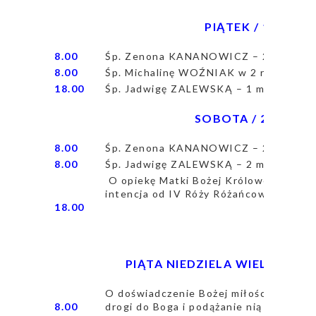
PIĄTEK / 1 maj 202
8.00
Śp. Zenona KANANOWICZ – 27 msza g
8.00
Śp. Michalinę WOŹNIAK w 2 rocznicę ś
18.00
Śp. Jadwigę ZALEWSKĄ – 1 msza grego
SOBOTA / 2 maj 202
8.00
Śp. Zenona KANANOWICZ – 28 msza g
8.00
Śp. Jadwigę ZALEWSKĄ – 2 msza grego
O opiekę Matki Bożej Królowej Polski 
intencja od IV Róży Różańcowej p.w. M
18.00
PIĄTA NIEDZIELA WIELKANOCY /
O doświadczenie Bożej miłości i przemia
8.00
drogi do Boga i podążanie nią dla Karoli