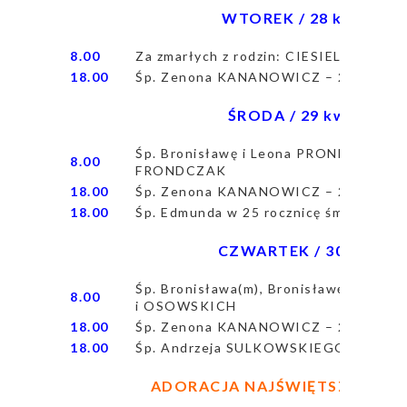
WTOREK / 28 kwiecień 
8.00
Za zmarłych z rodzin: CIESIELSKIC
18.00
Śp. Zenona KANANOWICZ – 24 msza g
ŚRODA / 29 kwiecień 20
Śp. Bronisławę i Leona PRONDZYŃSKIC
8.00
FRONDCZAK
18.00
Śp. Zenona KANANOWICZ – 25 msza g
18.00
Śp. Edmunda w 25 rocznicę śmierci, 
CZWARTEK / 30 kwiecień
Śp. Bronisława(m), Bronisławę(k) oraz 
8.00
i OSOWSKICH
18.00
Śp. Zenona KANANOWICZ – 26 msza g
18.00
Śp. Andrzeja SULKOWSKIEGO w 30 dni
ADORACJA NAJŚWIĘTSZEGO SA