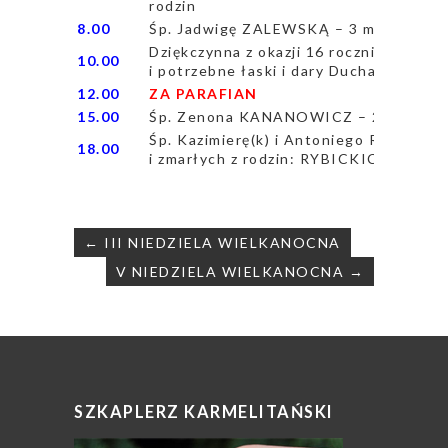
rodzin
8.00
Śp. Jadwigę ZALEWSKĄ – 3 msza grego
Dziękczynna z okazji 16 rocznicy urod
10.00
i potrzebne łaski i dary Ducha Święteg
12.00
ZA PARAFIAN
15.00
Śp. Zenona KANANOWICZ – 29 msza g
Śp. Kazimierę(k) i Antoniego RYBICKIC
18.00
i zmarłych z rodzin: RYBICKICH, K
Nawigacja
← III NIEDZIELA WIELKANOCNA
wpisu
V NIEDZIELA WIELKANOCNA →
SZKAPLERZ KARMELITAŃSKI