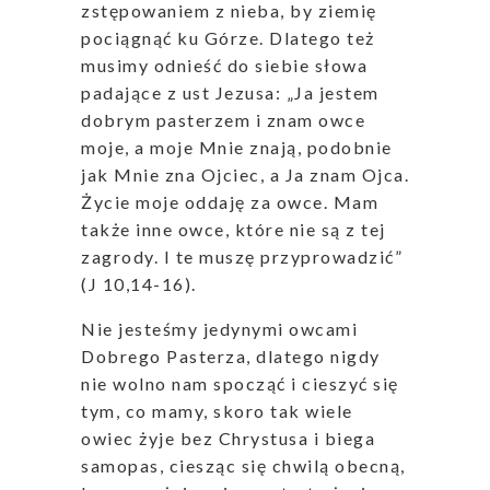
zstępowaniem z nieba, by ziemię
pociągnąć ku Górze. Dlatego też
musimy odnieść do siebie słowa
padające z ust Jezusa: „Ja jestem
dobrym pasterzem i znam owce
moje, a moje Mnie znają, podobnie
jak Mnie zna Ojciec, a Ja znam Ojca.
Życie moje oddaję za owce. Mam
także inne owce, które nie są z tej
zagrody. I te muszę przyprowadzić”
(J 10,14-16).
Nie jesteśmy jedynymi owcami
Dobrego Pasterza, dlatego nigdy
nie wolno nam spocząć i cieszyć się
tym, co mamy, skoro tak wiele
owiec żyje bez Chrystusa i biega
samopas, ciesząc się chwilą obecną,