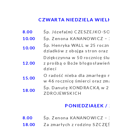
CZWARTA NIEDZIELA WIELKANOCY / 2
8.00
Śp. Józefa(m) CZESZEJKO-SOCHACK
10.00
Śp. Zenona KANANOWICZ – 22 msza g
Śp. Henryka WALL w 25 rocznicę śmierci
10.00
dziadków z obojga stron oraz siostrę E
Dziękczynna w 50 rocznicę ślubu Mał
12.00
z prośbą o Boże błogosławieństwo, potr
dzieci
O radość nieba dla zmarłego męża Zenon
15.00
w 46 rocznicę śmierci oraz zmarłych z
Śp. Danutę KONDRACKĄ w 2 rocznicę ś
18.00
ZDROJEWSKICH
PONIEDZIAŁEK / 27 kwieci
8.00
Śp. Zenona KANANOWICZ – 23 msza g
18.00
Za zmarłych z rodziny SZCZĘŚNIAKÓW: 