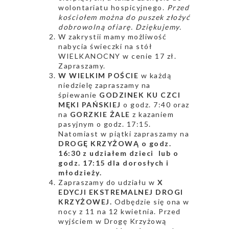
wolontariatu hospicyjnego.
Przed
kościołem można do puszek złożyć
dobrowolną ofiarę. Dziękujemy.
W zakrystii mamy możliwość
nabycia świeczki na stół
WIELKANOCNY w cenie 17 zł.
Zapraszamy.
W WIELKIM POŚCIE
w każdą
niedzielę zapraszamy na
śpiewanie
GODZINEK KU CZCI
MĘKI PAŃSKIEJ
o godz. 7:40 oraz
na
GORZKIE ŻALE
z kazaniem
pasyjnym o godz. 17:15.
Natomiast w piątki zapraszamy na
DROGĘ KRZYŻOWĄ o godz.
16:30 z udziałem dzieci lub o
godz. 17:15 dla dorosłych i
młodzieży.
Zapraszamy do udziału w
X
EDYCJI EKSTREMALNEJ DROGI
KRZYŻOWEJ.
Odbędzie się ona w
nocy z 11 na 12 kwietnia. Przed
wyjściem w Drogę Krzyżową