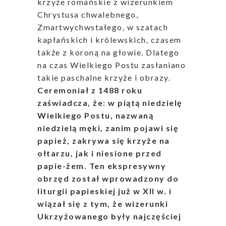
krzyże romańskie z wizerunkiem
Chrystusa chwalebnego,
Zmartwychwstałego, w szatach
kapłańskich i królewskich, czasem
także z koroną na głowie. Dlatego
na czas Wielkiego Postu zasłaniano
takie paschalne krzyże i obrazy.
Ceremoniał z 1488 roku
zaświadcza, że: w piątą niedzielę
Wielkiego Postu, nazwaną
niedzielą męki, zanim pojawi się
papież, zakrywa się krzyże na
ołtarzu, jak i niesione przed
papie-żem. Ten ekspresywny
obrzęd został wprowadzony do
liturgii papieskiej już w XII w. i
wiązał się z tym, że wizerunki
Ukrzyżowanego były najczęściej