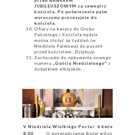
przed BANEREM
JUBILEUSZOWYM za zewnątrz
kościoła. Po poświeceniu palm
wyruszymy procesyjnie do
kościoła.
Ofiary na kwiaty do Grobu
Pańskiego i Kościoła będzie
można złożyć za tydzień (w
Niedzielę Palmową) do puszek
przed kościołem.
Dziękuję.
Zachęcamy do nabywania nowego
numeru
„Gościa Niedzielnego”
z
dodatkiem elbląskim.
V Niedziela Wielkiego Postu/ 6 kwietnia 2025 
8.00
O doświadczenie Bożej miłości dla Karol