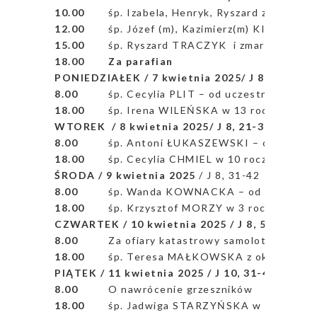
10.00
śp. Izabela, Henryk, Ryszard z rod
12.00
śp. Józef (m), Kazimierz(m) KIMSO o da
15.00
śp. Ryszard TRACZYK i zmarłych z rod
18.00
Za parafian
PONIEDZIAŁEK / 7 kwietnia
2025/ J 8, 1-11
8.00
śp. Cecylia PLIT – od uczestników po
18.00
śp. Irena WILEŃSKA w 13 rocznicę smi
WTOREK / 8 kwietnia 2025/ J 8, 21-30
8.00
śp. Antoni ŁUKASZEWSKI – od uczest
18.00
śp. Cecylia CHMIEL w 10 rocznicę śmie
ŚRODA / 9 kwietnia 2025
/ J 8, 31-42
8.00
śp. Wanda KOWNACKA – od uczestnik
18.00
śp. Krzysztof MORZY w 3 rocznicę śmi
CZWARTEK / 10 kwietnia 2025 / J 8, 51-59
8.00
Za ofiary katastrowy samolotu Tu -15
18.00
śp. Teresa MAŁKOWSKA z okazji urodz
PIĄTEK / 11 kwietnia 2025 / J 10, 31-42
8.00
O nawrócenie grzeszników
18.00
śp. Jadwiga STARZYŃSKA w 19 roc