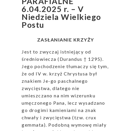
PARAFIALNE
6.04.2025 r. – V
Niedziela Wielkiego
Postu
ZASŁANIANIE KRZYŻY
Jest to zwyczaj istniejący od
średniowiecza (Durandus † 1295).
Jego pochodzenie tłumaczy się tym,
że od IV w. krzyż Chrystusa był
znakiem Je-go paschalnego
zwycięstwa, dlatego nie
umieszczano na nim wizerunku
umęczonego Pana, lecz wysadzano
go drogimi kamieniami na znak
chwały i zwycięstwa (tzw. crux
gemmata). Podobną wymowę miały