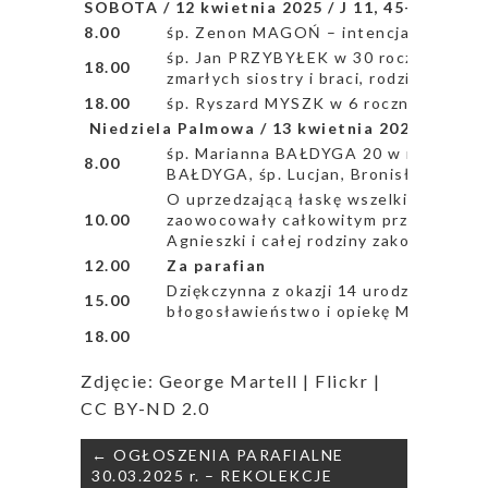
SOBOTA / 12 kwietnia 2025 / J 11, 45-57
8.00
śp. Zenon MAGOŃ – intencja od Kręgu
śp. Jan PRZYBYŁEK w 30 rocznicę śmierc
18.00
zmarłych siostry i braci, rodziców z ob
18.00
śp. Ryszard MYSZK w 6 rocznice śmier
Niedziela Palmowa / 13 kwietnia 2025 / Łk 23
śp. Marianna BAŁDYGA 20 w rocz. śmierc
8.00
BAŁDYGA, śp. Lucjan, Bronisława(k), 
O uprzedzającą łaskę wszelkich natchn
10.00
zaowocowały całkowitym przylgnięciem
Agnieszki i całej rodziny zakonnej oraz
12.00
Za parafian
Dziękczynna z okazji 14 urodzin Kazimi
15.00
błogosławieństwo i opiekę Matki Boże
18.00
Zdjęcie: George Martell | Flickr |
CC BY-ND 2.0
Nawigacja
← OGŁOSZENIA PARAFIALNE
wpisu
30.03.2025 r. – REKOLEKCJE