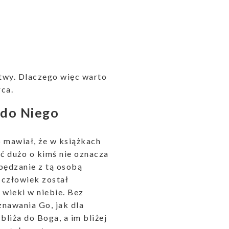
itwy. Dlaczego więc warto
rca.
 do Niego
o mawiał, że w książkach
ć dużo o kimś nie oznacza
spędzanie z tą osobą
 człowiek został
 wieki w niebie. Bez
nawania Go, jak dla
liża do Boga, a im bliżej