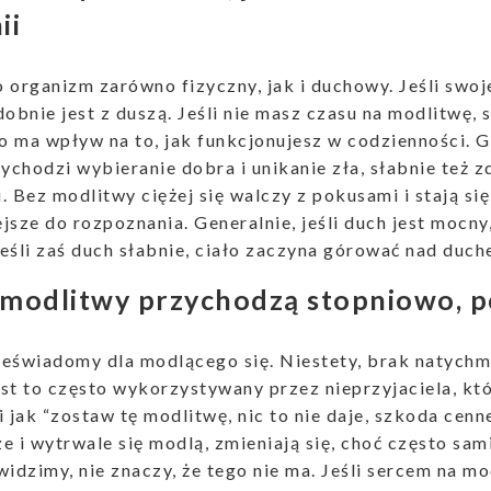
ii
 organizm zarówno fizyczny, jak i duchowy. Jeśli swoje
dobnie jest z duszą. Jeśli nie masz czasu na modlitwę, s
to ma wpływ na to, jak funkcjonujesz w codzienności. G
zychodzi wybieranie dobra i unikanie zła, słabnie też 
. Bez modlitwy ciężej się walczy z pokusami i stają si
iejsze do rozpoznania. Generalnie, jeśli duch jest mocny
eśli zaś duch słabnie, ciało zaczyna górować nad duch
modlitwy przychodzą stopniowo, po
ieświadomy dla modlącego się. Niestety, brak natych
st to często wykorzystywany przez nieprzyjaciela, kt
i jak “zostaw tę modlitwę, nic to nie daje, szkoda cen
e i wytrwale się modlą, zmieniają się, choć często sami
widzimy, nie znaczy, że tego nie ma. Jeśli sercem na m