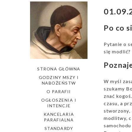
01.09.
Po co s
Pytanie o s
się modlić?
Poznaj
STRONA GŁÓWNA
GODZINY MSZY I
W myśl zasa
NABOŻEŃSTW
szukamy Bog
O PARAFII
znać kogoś.
OGŁOSZENIA I
czasu, a pr
INTENCJE
stworzony, 
KANCELARIA
modlitwy, c
PARAFIALNA
samochodu n
STANDARDY