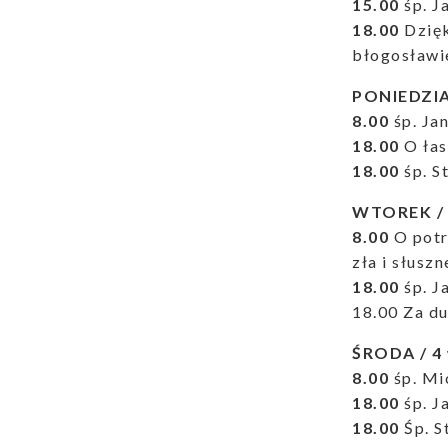
15.00
śp. J
18.00
Dzięk
błogosławie
PONIEDZIAŁ
8.00
śp. Ja
18.00
O łas
18.00
śp. S
WTOREK / 3
8.00
O potr
zła i słusz
18.00
śp. J
18.00 Za du
ŚRODA / 4 w
8.00
śp. Mi
18.00
śp. J
18.00
Śp. S