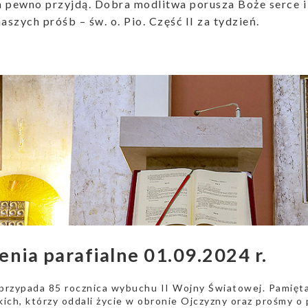
 pewno przyjdą. Dobra modlitwa porusza Boże serce i 
naszych próśb – św. o. Pio. Część II za tydzień.
enia parafialne 01.09.2024 r.
 przypada 85 rocznica wybuchu II Wojny Światowej. Pamięt
ich, którzy oddali życie w obronie Ojczyzny oraz prośmy o 