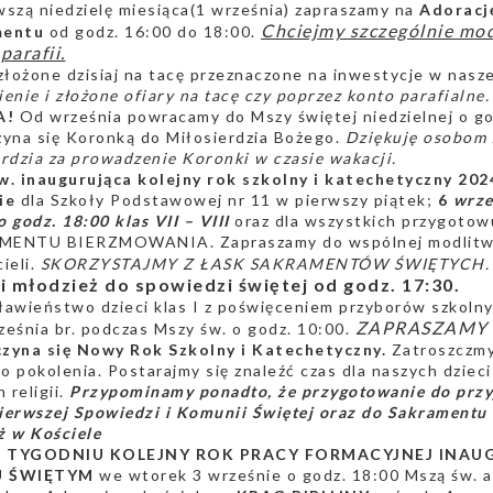
szą niedzielę miesiąca(1 września) zapraszamy na
Adoracj
Chciejmy szczególnie modl
mentu
od godz. 16:00 do 18:00.
parafii.
złożone dzisiaj na tacę przeznaczone na inwestycje w nasze
enie i złożone ofiary na tacę czy poprzez konto parafialne.
A!
Od września powracamy do Mszy świętej niedzielnej o go
zyna się Koronką do Miłosierdzia Bożego.
Dziękuję osobom 
rdzia za prowadzenie Koronki w czasie wakacji.
w. inaugurująca kolejny rok szkolny i katechetyczny 20
ie
dla Szkoły Podstawowej nr 11 w pierwszy piątek;
6
wrześ
 o godz. 18:00 klas VII – VIII
oraz dla wszystkich przygotow
ENTU BIERZMOWANIA. Zapraszamy do wspólnej modlitwy 
ieli.
SKORZYSTAJMY Z ŁASK SAKRAMENTÓW ŚWIĘTYCH.
 i młodzież do spowiedzi świętej od godz. 17:30.
awieństwo dzieci klas I z poświęceniem przyborów szkolny
ZAPRASZAMY 
rześnia br. podczas Mszy św. o godz. 10:00.
zyna się Nowy Rok Szkolny i Katechetyczny.
Zatroszczmy
 pokolenia. Postarajmy się znaleźć czas dla naszych dzieci 
 religii.
Przypominamy ponadto, że przygotowanie do przy
 pierwszej Spowiedzi i Komunii Świętej oraz do Sakrament
ż w Kościele
 TYGODNIU KOLEJNY ROK PRACY FORMACYJNEJ INAU
U ŚWIĘTYM
we wtorek 3 wrześnie o godz. 18:00 Mszą św. 