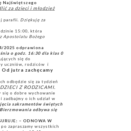
ę Najświętszego
ić za dzieci i młodzież
j parafii.
Dziękuję za
dzinie 15:00, która
z Apostolatu Bożego
24/2025 odprawiona
nia o godz. 16:30 dla klas 0
ujących się do
uczniów, rodziców i
Od jutra zachęcamy
ch odbędzie się za tydzień
DZIECI Z RODZICAMI.
 się o dobre wychowanie
i zadbajmy o ich udział w
jęcia sakramentów świętych
u Bierzmowania odbywa się
GURUJE: – ODNOWA W
a po zapraszamy wszystkich