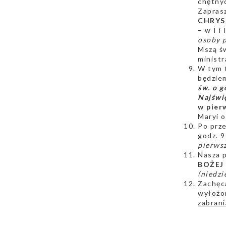
chętny
Zaprasz
CHRYS
–
w I i
osoby 
Mszą ś
ministr
W tym t
będziem
św. o 
Najświ
w pier
Maryi o
Po prze
godz. 9
pierws
Nasza p
BOŻEJ 
(niedzi
Zachęc
wyłożo
zabrani