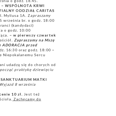
śnia o godz. 18.45.
a
– WSPÓLNOTA KRWI
FIALNY ODDZIAŁ CARITAS
l. Myliusa 1A. Z
apraszamy
5 września br. o godz. 18:00
iranci (kandydaci)
ia o godz. 10:00
iąca.
– w pierwszy czwartek
ościół.
Zapraszamy na Mszę
się ADORACJA przed
dz. 16:30 oraz godz. 18:00
–
e Niepokalanemu Sercu
ani udadzą się do chorych od
począć praktykę dziewięciu
do SANKTUARIUM MATKI
Wyjazd 8 września
enie 10 zł.
Jest też
ścioła.
Zachęcamy do