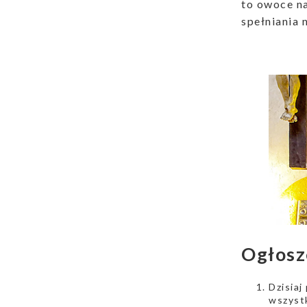
to owoce na
spełniania 
Ogłosz
Dzisiaj
wszystk