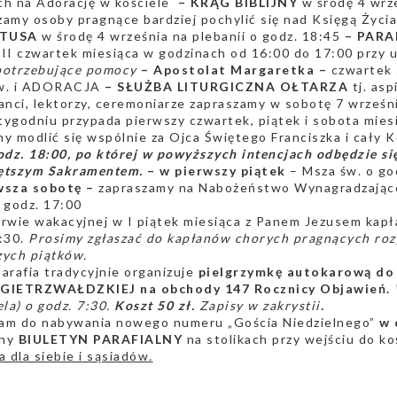
ch na Adorację w kościele
– KRĄG BIBLIJNY
w środę 4 wrze
amy osoby pragnące bardziej pochylić się nad Księgą Życi
TUSA
w środę 4 września na plebanii o godz. 18:45
– PARA
 III czwartek miesiąca w godzinach od 16:00 do 17:00 przy u
potrzebujące pomocy
– Apostolat Margaretka –
czwartek 
w. i ADORACJA
– SŁUŻBA LITURGICZNA OŁTARZA
tj. asp
anci, lektorzy, ceremoniarze zapraszamy w sobotę 7 wrześn
ygodniu przypada pierwszy czwartek, piątek i sobota mies
y modlić się wspólnie za Ojca Świętego Franciszka i cały K
godz. 18:00, po której w powyższych intencjach odbędzie 
ętszym Sakramentem.
– w pierwszy piątek
– Msza św. o go
wsza sobotę –
zapraszamy na Nabożeństwo Wynagradzając
 godz. 17:00
rwie wakacyjnej w I piątek miesiąca z Panem Jezusem kapł
:30.
Prosimy zgłaszać do kapłanów chorych pragnących roz
zych piątków.
arafia tradycyjnie organizuje
pielgrzymkę autokarową 
GIETRZWAŁDZKIEJ na obchody 147 Rocznicy Objawień.
ela) o godz. 7:30.
Koszt 50 zł.
Zapisy w zakrystii
.
am do nabywania nowego numeru „Gościa Niedzielnego”
w c
ny
BIULETYN PARAFIALNY
na stolikach przy wejściu do ko
a dla siebie i sąsiadów
.