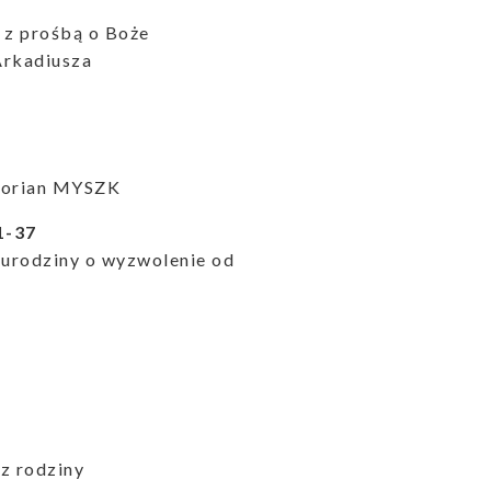
 z prośbą o Boże
Arkadiusza
Florian MYSZK
1-37
 urodziny o wyzwolenie od
z rodziny