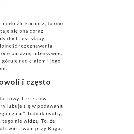
 ciało źle karmisz, to ono
taje się ona coraz
dy duch jest słaby,
zdolność rozeznawania
ę one bardziej intensywne,
, góruje nad ciałem i jego
em.
woli i często
miastowych efektów
óry lubuje się w podawaniu
nego czasu”. Jednak osoby,
 tego nie widzą. To, że
odlitwie trwam przy Bogu,