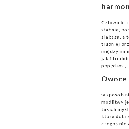
harmon
Człowiek to
słabnie, po
słabsza, a 
trudniej pr
między nimi
jak i trudn
popędami, j
Owoce 
w sposób n
modlitwy je
takich myśl
które dobrz
czegoś nie 