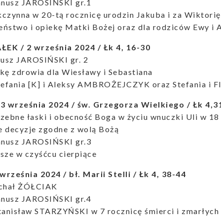
anusz JAROSIŃSKI gr.1
czynna w 20-tą rocznicę urodzin Jakuba i za Wiktorię
ństwo i opiekę Matki Bożej oraz dla rodziców Ewy i 
EK / 2 września 2024 / Łk 4, 16-30
nusz JAROSIŃSKI gr. 2
kę zdrowia dla Wiesławy i Sebastiana
tefania [K] i Aleksy AMBROŻEJCZYK oraz Stefania i 
 września 2024 / św. Grzegorza Wielkiego / Łk 4,3
zebne łaski i obecność Boga w życiu wnuczki Uli w 18
ne decyzje zgodne z wolą Bożą
anusz JAROSIŃSKI gr.3
sze w czyśćcu cierpiące
rześnia 2024 / bł. Marii Stelli / Łk 4, 38-44
chał ŻÓŁCIAK
anusz JAROSIŃSKI gr.4
tanisław STARZYŃSKI w 7 rocznicę śmierci i zmarłych 