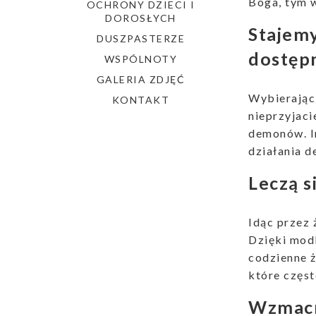
Boga, tym w
OCHRONY DZIECI I
DOROSŁYCH
Stajemy
DUSZPASTERZE
dostępn
WSPÓLNOTY
GALERIA ZDJĘĆ
Wybierając 
KONTAKT
nieprzyjaci
demonów. In
działania 
Leczą s
Idąc przez 
Dzięki modl
codzienne ż
które częst
Wzmacn