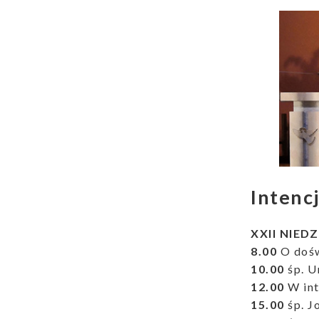
Intenc
XXII NIEDZ
8.00
O doświ
10.00
śp. U
12.00
W int
15.00
śp. J