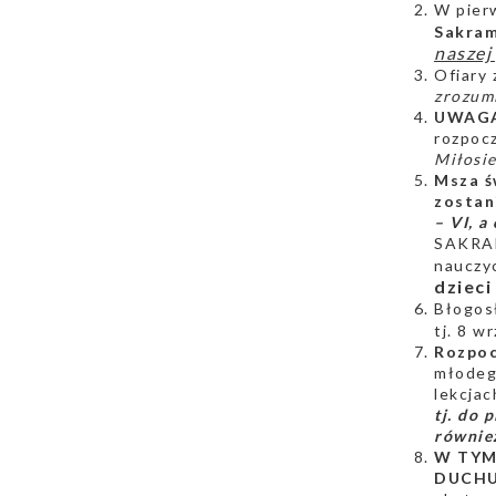
W pierw
Sakra
naszej 
Ofiary 
zrozumi
UWAG
rozpoc
Miłosie
Msza ś
zostan
– VI, a
SAKRAM
nauczyc
dzieci
Błogosł
tj. 8 w
Rozpoc
młodego
lekcjach
tj. do
równie
W TYM
DUCH