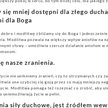
iększy pokój w sercu, bo tym bliżej celu, dla jakiego
 się mniej dostępni dla złego ducha,
i dla Boga
dobro i modlitwę zbliżamy się do Boga i jednocześni
ela. Modlitwa pozwala na większy wpływ aniołów na na
nymi słowy – umożliwia szersze działanie aniołom w n
demonom.
ię nasze zranienia.
życie nie unikniemy zranień, czy to otrzymanych czy z
itwie one szybciej się goją przez co mają mniejszy n
ycie. Modlitwa pomaga też rozeznać co zrobić, aby ule
o uniemożliwiają życie w pełni.
ia siły duchowe, jest źródłem wew