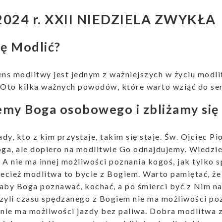
2024 r. XXII NIEDZIELA ZWYKŁA
ię Modlić?
ens modlitwy jest jednym z ważniejszych w życiu modl
 Oto kilka ważnych powodów, które warto wziąć do se
emy Boga osobowego i zbliżamy się
dy, kto z kim przystaje, takim się staje. Św. Ojciec Pi
a, ale dopiero na modlitwie Go odnajdujemy. Wiedzie
 A nie ma innej możliwości poznania kogoś, jak tylko 
zecież modlitwa to bycie z Bogiem. Warto pamiętać, że
aby Boga poznawać, kochać, a po śmierci być z Nim na
zyli czasu spędzanego z Bogiem nie ma możliwości poz
ie ma możliwości jazdy bez paliwa. Dobra modlitwa zb