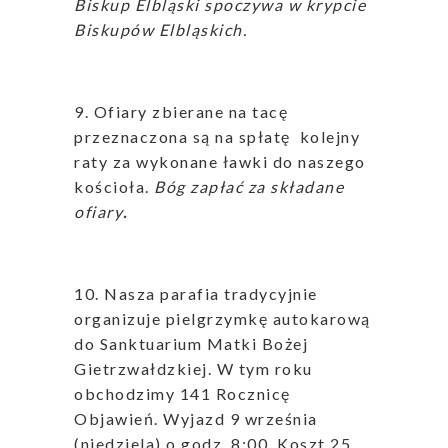
Biskup Elbląski spoczywa w krypcie
Biskupów Elbląskich.
9. Ofiary zbierane na tacę
przeznaczona są na spłatę kolejny
raty za wykonane ławki do naszego
kościoła.
Bóg zapłać za składane
ofiary
.
10. Nasza parafia tradycyjnie
organizuje pielgrzymkę autokarową
do Sanktuarium Matki Bożej
Gietrzwałdzkiej. W tym roku
obchodzimy 141 Rocznicę
Objawień. Wyjazd 9 września
(niedziela) o godz. 8:00. Koszt 25