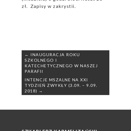
zł. Zapisy w zakrystii.
Nawigacja
← INAUGURACJA ROKU
wpisu
SZKOLNEGO I
KATECHETYCZNEGO W NASZEJ
PARAFII
INTENCJE MSZALNE NA XXI
TYDZIEŃ ZWYKŁY (3.09. – 9.09.
2018) →