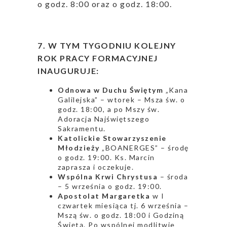
o godz. 8:00 oraz o godz. 18:00.
7. W TYM TYGODNIU KOLEJNY
ROK PRACY FORMACYJNEJ
INAUGURUJE:
Odnowa w Duchu Świętym
„Kana
Galilejska” – wtorek – Msza św. o
godz. 18:00, a po Mszy św.
Adoracja Najświętszego
Sakramentu.
Katolickie Stowarzyszenie
Młodzieży
„BOANERGES” – środę
o godz. 19:00. Ks. Marcin
zaprasza i oczekuje.
Wspólna Krwi Chrystusa
– środa
– 5 września o godz. 19:00.
Apostolat Margaretka
w I
czwartek miesiąca tj. 6 września –
Mszą św. o godz. 18:00 i Godziną
Świętą. Po wspólnej modlitwie