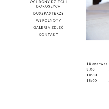
OCHRONY DZIECI I
DOROSŁYCH
DUSZPASTERZE
WSPÓLNOTY
GALERIA ZDJĘĆ
KONTAKT
18 czerwc
8:00
10:30
18:00