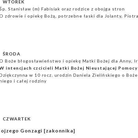
a
WTOREK
Śp. Stanisław (m) Fabisiak oraz rodzice z obojga stron
O zdrowie i opiekę Bożą, potrzebne łaski dla Jolanty, Piotra
a ŚRODA
O Boże błogosławieństwo i opiekę Matki Bożej dla Anny, Ire
W intencjach czcicieli Matki Bożej Nieustającej Pomocy
Dziękczynna w 10 rocz. urodzin Daniela Zielińskiego o Boż
niego i całej rodziny
a CZWARTEK
lojzego Gonzagi [zakonnika]