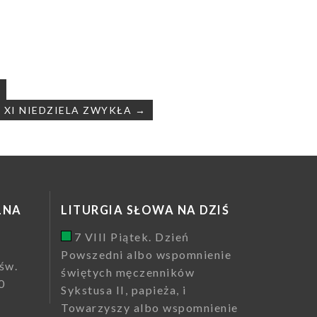
– XI NIEDZIELA ZWYKŁA →
LNA
LITURGIA SŁOWA NA DZIŚ
7 VIII Piątek. Dzień
Powszedni albo wspomnienie
św.
świętych męczenników
0
Sykstusa II, papieża, i
Towarzyszy albo wspomnienie