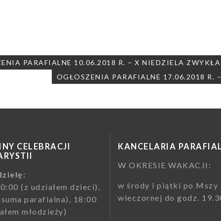
ja
NIA PARAFIALNE 10.06.2018 R. – X NIEDZIELA ZWYKŁA
OGŁOSZENIA PARAFIALNE 17.06.2018 R. 
NY CELEBRACJI
KANCELARIA PARAFIA
RYSTII
W OKRESIE WAKACJI:
zielę:
w środy i piątki po Mszy 
10:00 (z udziałem dzieci),
wieczornej do godz. 19.3
(suma parafialna), 18:00
iałem młodzieży)