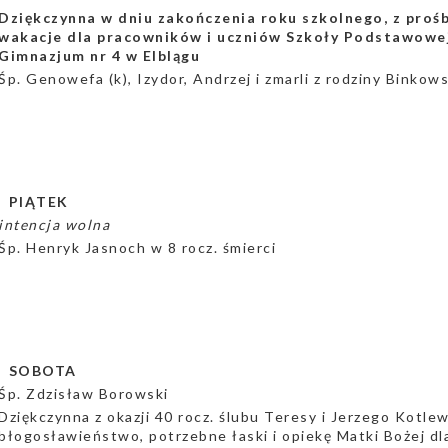
Dziękczynna w dniu zakończenia roku szkolnego, z proś
wakacje dla pracowników i uczniów Szkoły Podstawowej
Gimnazjum nr 4 w Elblągu
Śp. Genowefa (k), Izydor, Andrzej i zmarli z rodziny Binkow
a PIĄTEK
intencja wolna
Śp. Henryk Jasnoch w 8 rocz. śmierci
a SOBOTA
Śp. Zdzisław Borowski
Dziękczynna z okazji 40 rocz. ślubu Teresy i Jerzego Kotle
błogosławieństwo, potrzebne łaski i opiekę Matki Bożej dla