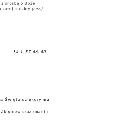
, z prośbą o Boże
a całej rodziny
(rez.)
Łk 1, 57-66. 80
a Święta dziękczynna
, Zbigniew oraz zmarli z