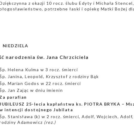
Dziękczynna z okazji 10 rocz. ślubu Edyty i Michała Stencel
błogosławieństwo, potrzebne łaski i opiekę Matki Bożej dl
a NIEDZIELA
ć narodzenia św. Jana Chrzciciela
Śp. Helena Kulma w 3 rocz. śmierci
Śp. Janina, Leopold, Krzysztof z rodziny Bąk
Śp. Marian Godos w 22 rocz. śmierci
Śp. Jan Zając w dniu imienin
Za parafian
JUBILEUSZ 25-lecia kapłaństwa ks. PIOTRA BRYKA – Msz
w intencji dostojnego Jubilata
Śp. Stanisława (k) w 2 rocz. śmierci, Adolf, Wojciech, Adolf
rodziny Adamowicz
(rez.)