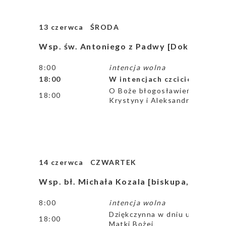
13 czerwca ŚRODA
Wsp. św. Antoniego z Padwy [Doktora Kośc
8:00
intencja wolna
18:00
W intencjach czcicieli Matk
O Boże błogosławieństwo w ro
18:00
Krystyny i Aleksandry
14 czerwca CZWARTEK
Wsp. bł. Michała Kozala [biskupa, męczen
8:00
intencja wolna
Dziękczynna w dniu urodzin A
18:00
Matki Bożej