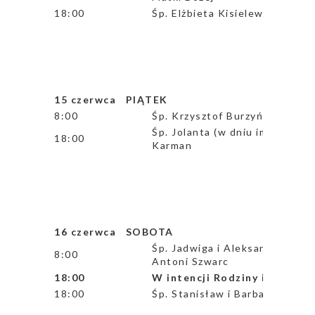
18:00
Śp. Elżbieta Kisielewska w 13 
15 czerwca PIĄTEK
8:00
Śp. Krzysztof Burzyński w 7 ro
Śp. Jolanta (w dniu imienin), 
18:00
Karman
16 czerwca SOBOTA
Śp. Jadwiga i Aleksander Urban
8:00
Antoni Szwarc
18:00
W intencji Rodziny i Bractw
18:00
Śp. Stanisław i Barbara Lemań