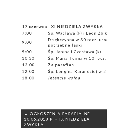
17 czerwca XI NIEDZIELA ZWYKŁA
7:00
Śp. Wacława (k) i Leon Żbikowscy
(re
Dziękczynna w 30 rocz. urodzin Ada
9:00
potrzebne łaski
9:00
Śp. Janina i Czesława (k)
10:30
Śp. Maria Tonga w 10 rocz. śmierci o
12:00
Za parafian
12:00
Śp. Longina Karandziej w 2 miesiąc p
18:00
intencja wolna
Nawigacja
← OGŁOSZENIA PARAFIALNE
wpisu
10.06.2018 R. – IX NIEDZIELA
ZWYKŁA