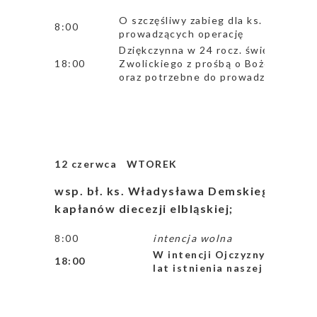
O szczęśliwy zabieg dla ks. Łukasza 
8:00
prowadzących operację
Dziękczynna w 24 rocz. święceń kapł
18:00
Zwolickiego z prośbą o Boże błogos
oraz potrzebne do prowadzenia para
12 czerwca
WTOREK
wsp. bł. ks. Władysława Demskiego i tow
kapłanów diecezji elbląskiej;
8:00
intencja wolna
W intencji Ojczyzny w 100 le
18:00
lat istnienia naszej parafii
(r