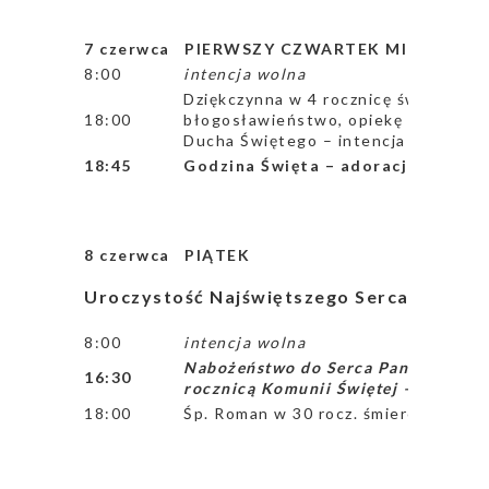
7 czerwca PIERWSZY CZWARTEK MIESIĄCA
8:00
intencja wolna
Dziękczynna w 4 rocznicę święceń ka
18:00
błogosławieństwo, opiekę Matki Boż
Ducha Świętego – intencja od Marga
18:45
Godzina Święta – adoracja w inten
8 czerwca PIĄTEK
Uroczystość Najświętszego Serca Pana Je
8:00
intencja wolna
Nabożeństwo do Serca Pana Jezusa dl
16:30
rocznicą Komunii Świętej – od godz.
18:00
Śp. Roman w 30 rocz. śmierci oraz za