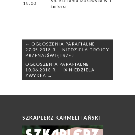
Śp. Stefania Murawska w 1 rocz. śmie
18:00
śmierci
Nawigacja
← OGŁOSZENIA PARAFIALNE
wpisu
27.05.2018 R. – NIEDZIELA TRÓJCY
PRZENAJŚWIĘTSZEJ
OGŁOSZENIA PARAFIALNE
10.06.2018 R. – IX NIEDZIELA
ZWYKŁA →
SZKAPLERZ KARMELITAŃSKI