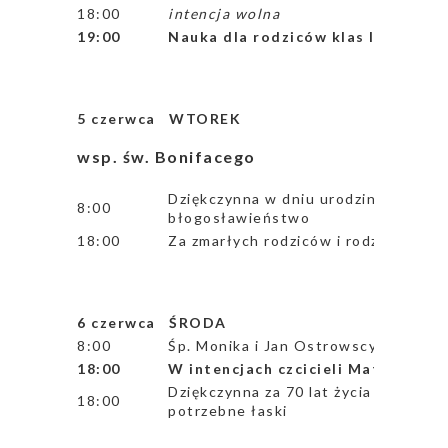
18:00
intencja wolna
19:00
Nauka dla rodziców klas IV – dzie
5 czerwca
WTOREK
wsp. św. Bonifacego
Dziękczynna w dniu urodzin Anny i H
8:00
błogosławieństwo
18:00
Za zmarłych rodziców i rodzeństwo z
6 czerwca ŚRODA
8:00
Śp. Monika i Jan Ostrowscy i zmarli 
18:00
W intencjach czcicieli Matki Boże
Dziękczynna za 70 lat życia Henryka
18:00
potrzebne łaski