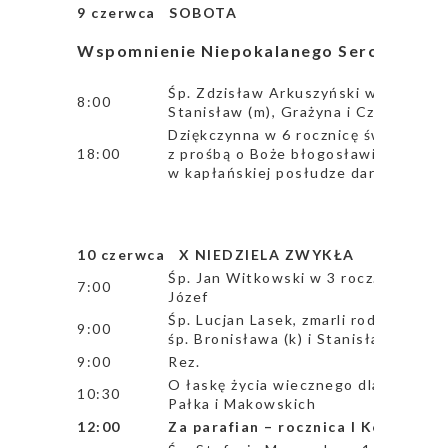
9 czerwca SOBOTA
Wspomnienie Niepokalanego Serca Najświ
Śp. Zdzisław Arkuszyński w 5 rocz. śm
8:00
Stanisław (m), Grażyna i Czesław z 
Dziękczynna w 6 rocznicę święceń ka
18:00
z prośbą o Boże błogosławieństwo, 
w kapłańskiej posłudze dary Ducha Ś
10 czerwca X NIEDZIELA ZWYKŁA
Śp. Jan Witkowski w 3 rocz. śmierci, z
7:00
Józef
Śp. Lucjan Lasek, zmarli rodzice Mari
9:00
śp. Bronisława (k) i Stanisław Lasek
9:00
Rez.
O łaskę życia wiecznego dla zmarłyc
10:30
Pałka i Makowskich
12:00
Za parafian – rocznica I Komunii Ś