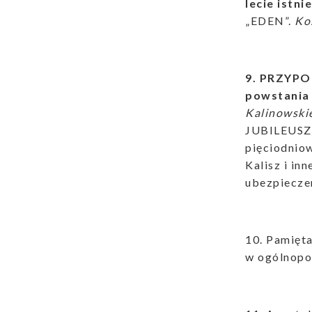
lecie istni
„EDEN”.
Kos
9. PRZYPO
powstania 
Kalinowski
JUBILEUSZ
pięciodnio
Kalisz i in
ubezpiecze
10. Pamięt
w ogólnopo