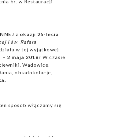
nia br. w Restauracji
J z okazji 25-lecia
ej i św. Rafała
ziału w tej wyjątkowej
a – 2 maja 2018r
W czasie
giewniki, Wadowice,
adania, obiadokolacje,
ca.
ten sposób włączamy się