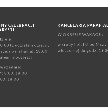
NY CELEBRACJI
KANCELARIA PARAFIA
RYSTII
W OKRESIE WAKACJI:
zielę:
w środy i piątki po Mszy 
10:00 (z udziałem dzieci),
wieczornej do godz. 19.3
(suma parafialna), 18:00
iałem młodzieży)
owszednie:
Pt 8:00, 18:00
:00, 18:00