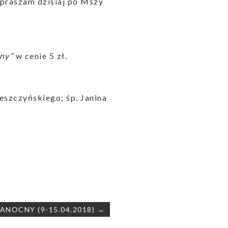
apraszam dzisiaj po Mszy
ny”
w cenie 5 zł.
Leszczyńskiego; śp. Janina
ANOCNY (9-15.04.2018) →