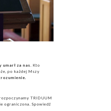
y umarł za nas
. Kto
że, po każdej Mszy
zrozumienie.
ku rozpoczynamy TRIDUUM
e ograniczona. Spowiedź