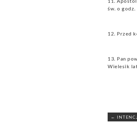
11. Apostol
św. o godz.
12. Przed 
13. Pan pow
Wielesik la
Nawigac
← INTENCJ
wpisu