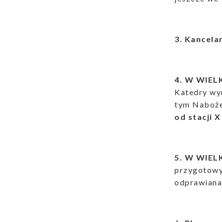
3. Kancela
4. W WIEL
Katedry wy
tym Naboże
od stacji X
5. W WIEL
przygotowy
odprawiana