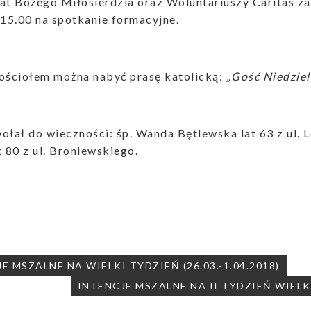
at Bożego Miłosierdzia oraz Woluntariuszy Caritas z
 15.00 na spotkanie formacyjne.
kościołem można nabyć prasę katolicką:
„Gość Niedziel
ołał do wieczności: śp. Wanda Bętlewska lat 63 z ul. 
t 80 z ul. Broniewskiego.
ja
E MSZALNE NA WIELKI TYDZIEŃ (26.03.-1.04.2018)
INTENCJE MSZALNE NA II TYDZIEŃ WIELK