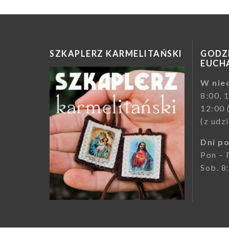
SZKAPLERZ KARMELITAŃSKI
GODZI
EUCHA
W nied
8:00, 
12:00 
(z udz
Dni p
Pon – 
Sob. 8