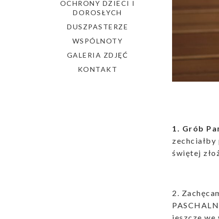
OCHRONY DZIECI I
DOROSŁYCH
DUSZPASTERZE
WSPÓLNOTY
GALERIA ZDJĘĆ
KONTAKT
1. Grób Pa
zechciałby
świętej zło
2. Zachęca
PASCHALNE 
jeszcze we 