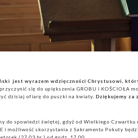
ński
jest wyrazem wdzięczności Chrystusowi, któr
 przyczynić się do upiększenia GROBU i KOŚCIOŁA mo
żyć dzisiaj ofiarę do puszki na kwiaty.
Dziękujemy za 
my do spowiedzi świętej, gdyż od Wielkiego Czwart
i możliwość skorzystania z Sakramentu Pokuty będzi
wtorek (27.03.br.) od godz. 17.00.