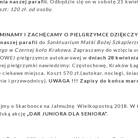
enia naszej parafii.
Odbędzie się on w sobotę 21 kwiet
zt: 120 zł. od osoby.
MINAMY I ZACHĘCAMY O PIELGRZYMCE DZIĘKCZYNNE
naszej parafii
do
Sanktuarium Matki Bożej Szkaplerzn
ego w Czernej koło Krakowa.
Zapraszamy do wzięcia ud
OWEJ pielgrzymce autokarowej w
dniach 28 kwietni
wej pielgrzymki nawiedzimy: Częstochowę, Kraków Ła
ne ciekawe miejsca. Koszt 570 zł.(autokar, noclegi, śni
nie i przewodnicy).
UWAGA !!!
Zapisy do końca mar
ajmy o Skarbonce na Jałmużnę Wielkopostną 2018. W 
lską akcję
„DAR JUNIORA DLA SENIORA”.