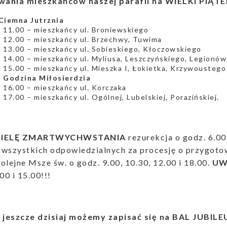
uwania mieszkańców naszej parafii na WIELKI PIĄTE
 Ciemna Jutrznia
 11.00 – mieszkańcy ul. Broniewskiego
 12.00 – mieszkańcy ul. Brzechwy, Tuwima
 13.00 – mieszkańcy ul. Sobieskiego, Kłoczowskiego
 14.00 – mieszkańcy ul. Myliusa, Leszczyńskiego, Legionów
 15.00 – mieszkańcy ul. Mieszka I, Łokietka, Krzywoustego
– Godzina Miłosierdzia
 16.00 – mieszkańcy ul. Korczaka
 17.00 – mieszkańcy ul. Ogólnej, Lubelskiej, Porazińskiej.
DZIELĘ ZMARTWYCHWSTANIA
rezurekcja o godz. 6.00
i wszystkich odpowiedzialnych za procesję o przygoto
olejne Msze św. o godz. 9.00, 10.30, 12.00 i 18.00.
UW
0 i 15.00!!!
, jeszcze dzisiaj możemy zapisać się na BAL JUBI