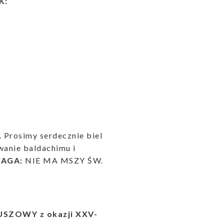
K:
. Prosimy serdecznie biel
wanie baldachimu i
AGA:
NIE MA MSZY ŚW.
LEUSZOWY z okazji XXV-