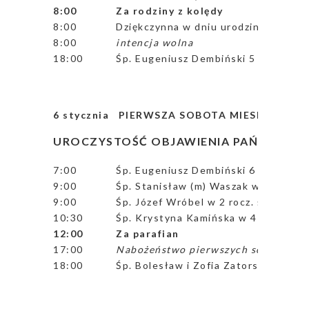
8:00
Za rodziny z kolędy
8:00
Dziękczynna w dniu urodzin Ewy, z 
8:00
intencja wolna
18:00
Śp. Eugeniusz Dembiński 5 greg.
6 stycznia PIERWSZA SOBOTA MIESIĄCA
UROCZYSTOŚĆ OBJAWIENIA PAŃSKIEGO 
7:00
Śp. Eugeniusz Dembiński 6 greg.
9:00
Śp. Stanisław (m) Waszak w 10 rocz. ś
9:00
Śp. Józef Wróbel w 2 rocz. śmierci
10:30
Śp. Krystyna Kamińska w 4 rocz. śm.
12:00
Za parafian
17:00
Nabożeństwo pierwszych sobót mies
18:00
Śp. Bolesław i Zofia Zatorscy oraz ś