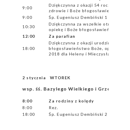
Dziękczynna z okazji 54 rocz. ślubu 
9:00
zdrowie i Boże błogosławieństwo, wsz
9:00
Śp. Eugeniusz Dembiński 1 greg.
Dziękczynna za wszelkie otrzymane ł
10:30
opiekę i Boże błogosławieństwo w n
12:00
Za parafian
Dziękczynna z okazji urodzin i imien
18:00
błogosławieństwo Boże, opiekę Mat
2018 dla Heleny i Mieczysława
2 stycznia
WTOREK
wsp. śś. Bazylego Wielkiego i Grzegorza z
8:00
Za rodziny z kolędy
8:00
Rez.
18:00
Śp. Eugeniusz Dembiński 2 greg.