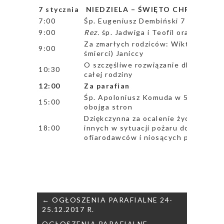
7 stycznia NIEDZIELA – ŚWIĘTO CHRZTU PA
7:00
Śp. Eugeniusz Dembiński 7 greg.
9:00
Rez.
śp. Jadwiga i Teofil oraz rodzice
Za zmarłych rodziców: Wiktoria (6 mie
9:00
śmierci) Janiccy
O szczęśliwe rozwiązanie dla Elżbiet
10:30
całej rodziny
12:00
Za parafian
Śp. Apoloniusz Komuda w 5 rocz. śmi
15:00
obojga stron
Dziękczynna za ocalenie życia i dośw
18:00
innych w sytuacji pożaru domu, a ta
ofiarodawców i niosących pomoc – i
Nawigacja
← OGŁOSZENIA PARAFIALNE 24-
wpisu
25.12.2017 R.
OGŁOSZENIA PARAFIALNE