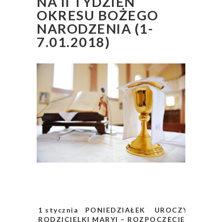
NA II TYDZIEŃ
OKRESU BOŻEGO
NARODZENIA (1-
7.01.2018)
1 stycznia PONIEDZIAŁEK UROCZYSTOŚĆ Ś
RODZICIELKI MARYI – ROZPOCZĘCIE NOWEG