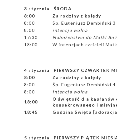
3 stycznia ŚRODA
8:00
Za rodziny z kolędy
8:00
Śp. Eugeniusz Dembiński 3 greg.
8:00
intencja wolna
17:30
Nabożeństwo do Matki Bożej Nieust
18:00
W intencjach czcicieli Matki Bożej 
4 stycznia PIERWSZY CZWARTEK MIESIĄCA
8:00
Za rodziny z kolędy
8:00
Śp. Eugeniusz Dembiński 4 greg.
8:00
intencja wolna
O świętość dla kapłanów oraz o po
18:00
konsekrowanego i misyjne z naszej 
18:45
Godzina Święta [adoracja w intenc
5 stycznia PIERWSZY PIĄTEK MIESIACA