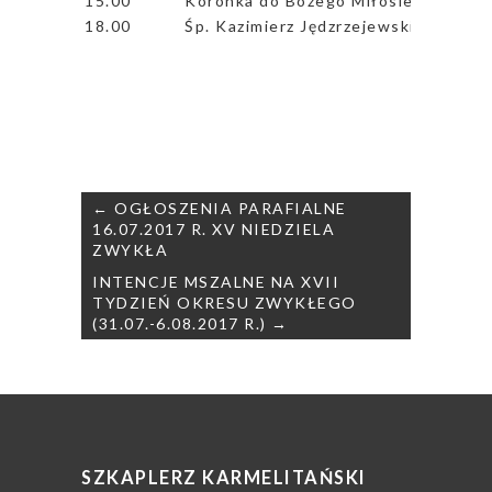
15.00
Koronka do Bożego Miłosierdzia
18.00
Śp. Kazimierz Jędzrzejewski w 1 rocz.
Nawigacja
← OGŁOSZENIA PARAFIALNE
wpisu
16.07.2017 R. XV NIEDZIELA
ZWYKŁA
INTENCJE MSZALNE NA XVII
TYDZIEŃ OKRESU ZWYKŁEGO
(31.07.-6.08.2017 R.) →
SZKAPLERZ KARMELITAŃSKI