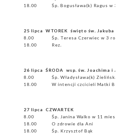
18.00
Śp. Bogusława(k) Ragus w 3rocz. śmi
25 lipca
WTOREK
święto św. Jakuba Apostoł
8.00
Śp. Teresa Czerwiec w 3 rocz. śmierc
18.00
Rez.
26 lipca ŚRODA wsp. św. Joachima i Anny rod
8.00
Śp. Władysława(k) Zielińska w 1 rocz
18.00
W intencji czcicieli Matki Bożej Nie
27 lipca CZWARTEK
8.00
Śp. Janina Walko w 11 miesiąc po śmi
18.00
O zdrowie dla Ani
18.00
Śp. Krzysztof Bąk