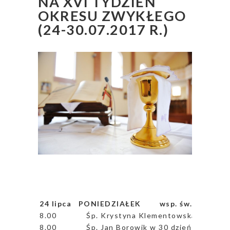
NA XVI TYDZIEŃ
OKRESU ZWYKŁEGO
(24-30.07.2017 R.)
24 lipca PONIEDZIAŁEK wsp. św. Kingi, 
8.00
Śp. Krystyna Klementowska, śp. Janu
8.00
Śp. Jan Borowik w 30 dzień po pogrz