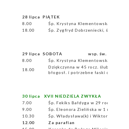
28 lipca PIĄTEK
8.00
Śp. Krystyna Klementowska, śp. Janu
18.00
Śp. Zygfryd Dobrzeniecki, śp. Józef(
29 lipca SOBOTA wsp. św. Ma
8.00
Śp. Krystyna Klementowska, śp. Janu
Dziękczynna w 45 rocz. ślubu Aliny 
18.00
błogosł. i potrzebne łaski dla czc
30 lipca XVII NIEDZIELA ZWYKŁA
7.00
Śp. Fekiks Bałdyga w 29 rocz. śmierc
9.00
Śp. Eleonora Zielińska w 1 rocz. śmier
10.30
Śp. Władysława(k) i Wiktor Rudko, śp
12.00
Za parafian