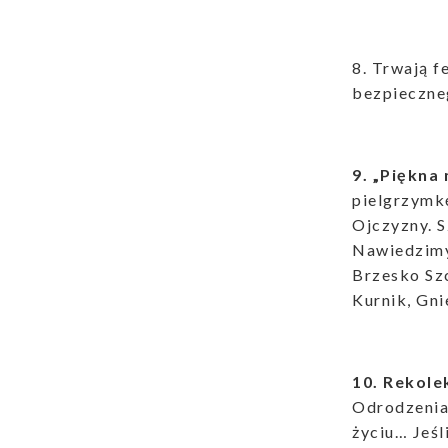
8. Trwają f
bezpieczne
9. „Piękna
pielgrzymkę
Ojczyzny. S
Nawiedzimy 
Brzesko Szc
Kurnik, Gni
10. Rekol
Odrodzenia 
życiu… Jeśl