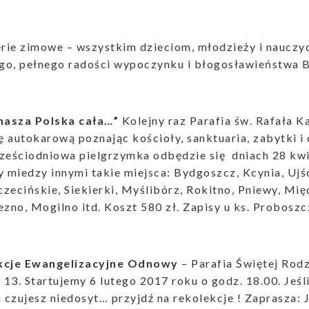
erie zimowe – wszystkim dzieciom, młodzieży i naucz
go, pełnego radości wypoczynku i błogosławieństwa B
 nasza Polska cała…”
Kolejny raz Parafia św. Rafała K
 autokarową poznając kościoły, sanktuaria, zabytki i
ześciodniowa pielgrzymka odbędzie się dniach 28 kwi
miedzy innymi takie miejsca: Bydgoszcz, Kcynia, Ujśc
zecińskie, Siekierki, Myślibórz, Rokitno, Pniewy, Mi
ezno, Mogilno itd. Koszt 580 zł. Zapisy u ks. Probos
ekcje Ewangelizacyjne Odnowy
– Parafia Świętej Rodz
13. Startujemy 6 lutego 2017 roku o godz. 18.00. Jeś
i czujesz niedosyt… przyjdź na rekolekcje ! Zaprasza: 