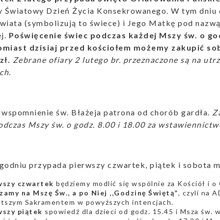
 Światowy Dzień Życia Konsekrowanego. W tym dniu 
wiata (symbolizują to świece) i Jego Matkę pod nazw
j.
Poświęcenie świec podczas każdej Mszy św. o godz
omiast dzisiaj przed kościołem możemy zakupić so
zł.
Zebrane ofiary 2 lutego br. przeznaczone są na ut
ch.
 wspomnienie św. Błażeja patrona od chorób gardła.
Z
dczas Mszy św. o godz. 8.00 i 18.00 za wstawiennict
godniu przypada pierwszy czwartek, piątek i sobota m
wszy czwartek
będziemy modlić się wspólnie za Kościół i o
zamy na Mszę Św., a po Niej ,,Godzinę Świętą”
, czyli na
ętszym Sakramentem w powyższych intencjach.
wszy piątek
spowiedź dla dzieci od godz. 15.45 i Msza św. 