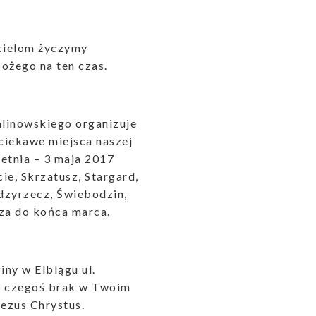
ycielom życzymy
ożego na ten czas.
alinowskiego organizuje
 ciekawe miejsca naszej
etnia – 3 maja 2017
ie, Skrzatusz, Stargard,
ędzyrzecz, Świebodzin,
zcza do końca marca.
iny w Elblągu ul.
li czegoś brak w Twoim
Jezus Chrystus.