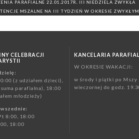
ja
NIA PARAFIALNE 22.01.2017R. III NIEDZIELA ZWYKŁA
TENCJE MSZALNE NA III TYDZIEŃ W OKRESIE ZWYKŁYM (2
NY CELEBRACJI
KANCELARIA PARAFIA
RYSTII
W OKRESIE WAKACJI:
zielę:
w środy i piątki po Mszy 
10:00 (z udziałem dzieci),
wieczornej do godz. 19.3
(suma parafialna), 18:00
iałem młodzieży)
owszednie:
Pt 8:00, 18:00
:00, 18:00