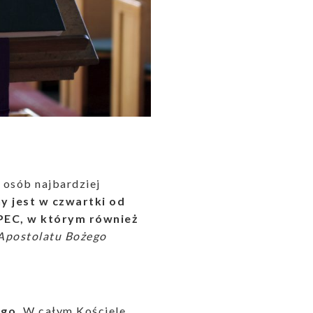
a osób najbardziej
y jest w czwartki od
EPEC, w którym również
a Apostolatu Bożego
ego.
W całym Kościele