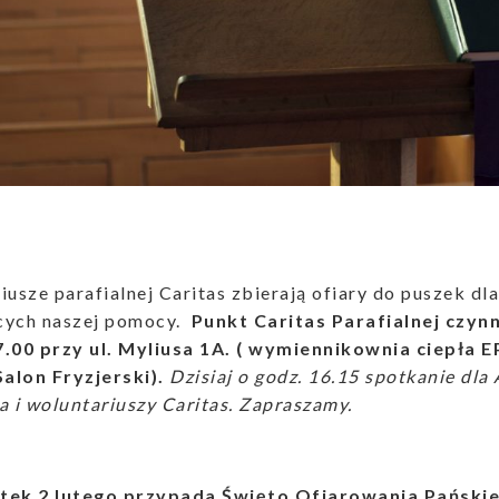
iusze parafialnej Caritas zbierają ofiary do puszek dl
cych naszej pomocy.
Punkt Caritas Parafialnej czynn
7.00 przy ul. Myliusa 1A. ( wymiennikownia ciepła 
Salon Fryzjerski).
Dzisiaj o godz. 16.15 spotkanie dl
a i woluntariuszy Caritas. Zapraszamy.
tek 2 lutego przypada Święto Ofiarowania Pański