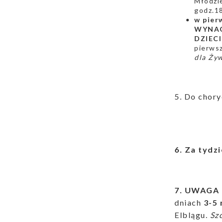
Młodzi
godz.18
w pier
WYNAG
DZIEC
pierws
dla Ży
5. Do chory
i ks. Wo
6. Za tydz
7. UWAGA 
dniach
3-5
Elblągu.
Sz