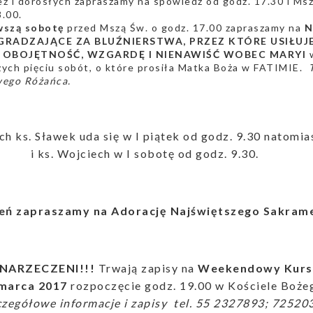
eż i dorosłych zapraszamy na spowiedź od godz. 17.30 i M
.00.
wszą sobotę
przed Mszą Św. o godz. 17.00 zapraszamy na
N
RADZAJĄCE ZA BLUŹNIERSTWA, PRZEZ KTÓRE USIŁUJE
I OBOJĘTNOŚĆ, WZGARDĘ I NIENAWIŚĆ WOBEC MARYI
w
zych pięciu sobót, o które prosiła Matka Boża w FATIMIE.
wego Różańca.
ch ks. Sławek uda się w I piątek od godz. 9.30 natomia
jciech w I sobotę od godz. 9.30.
ień zapraszamy na Adorację Najświętszego Sakrame
NARZECZENI!!!
Trwają zapisy na
Weekendowy Kurs 
 marca 2017
rozpoczęcie godz. 19.00 w Kościele Boże
czegółowe informacje i zapisy tel. 55 2327893; 72520