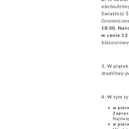
obchodzimy
Światłość Ś
Gromniczne
18.00. Nat
w cenie 12 
klauzurowy
3. W piątek
modlitwy po
4. W tym ty
w pier
Zapras
Najświ
w pier