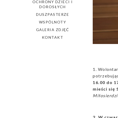
OCHRONY DZIECI I
DOROSŁYCH
DUSZPASTERZE
WSPÓLNOTY
GALERIA ZDJĘĆ
KONTAKT
1. Wolontar
potrzebują
16.00 do 1
mieści się 
Miłosierdzi
2. W czwar