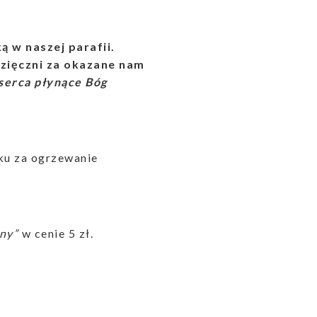
 w naszej parafii.
zięczni za okazane nam
serca płynące Bóg
ku za ogrzewanie
ny”
w cenie 5 zł.