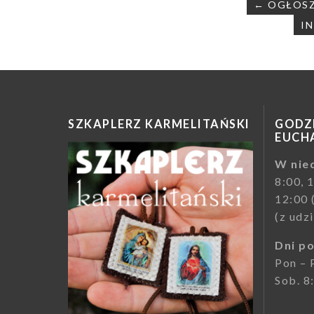
Nawigac
← OGŁOSZE
wpisu
IN
SZKAPLERZ KARMELITAŃSKI
GODZI
EUCHA
W nied
8:00, 
12:00 
(z udz
Dni p
Pon – 
Sob. 8