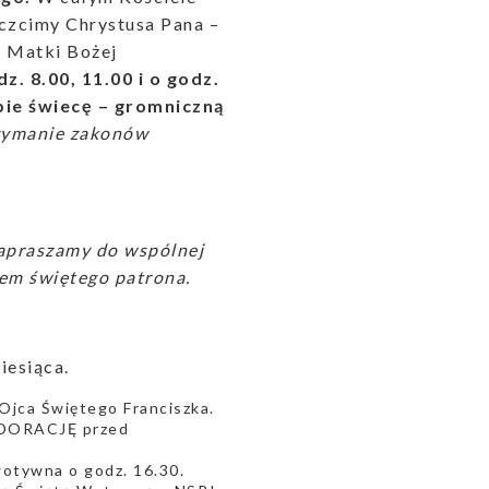
czcimy Chrystusa Pana –
ą Matki Bożej
. 8.00, 11.00 i o godz.
bie świecę – gromniczną
rzymanie zakonów
apraszamy do wspólnej
wem świętego patrona.
iesiąca.
 Ojca Świętego Franciszka.
 ADORACJĘ przed
wotywna o godz. 16.30.