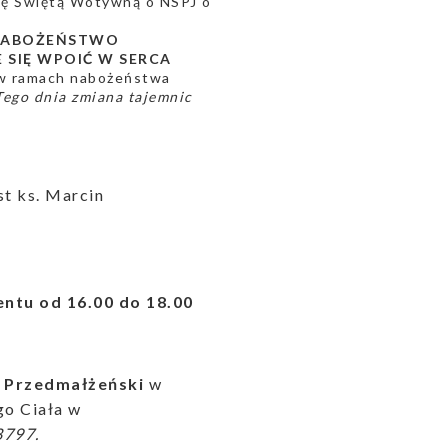
szę Świętą Wotywną o NSPJ o
ABOŻEŃSTWO
 SIĘ WPOIĆ W SERCA
 ramach nabożeństwa
Tego dnia zmiana tajemnic
st ks. Marcin
ntu od 16.00 do 18.00
Przedmałżeński
w
go Ciała w
3797.