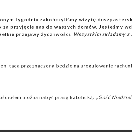
onym tygodniu zakończyliśmy wizytę duszpasterską
 za przyjęcie nas do waszych domów.
Jesteśmy wd
zelkie przejawy życzliwości.
Wszystkim składamy z 
zień taca przeznaczona będzie na uregulowanie rachun
kościołem można nabyć prasę katolicką:
„Gość Niedziel