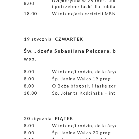
Dziękczynna w 25 rocz. ślubu Iwony i
8.00
i potrzebne łaski dla Jubilatów
18.00
W intencjach czcicieli MBNP
19 stycznia CZWARTEK
Św. Józefa Sebastiana Pelczara, biskupa –
wsp.
8.00
W intencji rodzin, do których udamy 
8.00
Śp. Janina Walko 19 greg.
8.00
O Boże błogosł. i łaskę zdrowia dla 
18.00
Śp. Jolanta Kościńska – int. od kole
20 stycznia PIĄTEK
8.00
W intencji rodzin, do których udamy 
8.00
Śp. Janina Walko 20 greg.