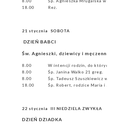
8.00
Śp. Agnieszka Mrugalska w 30 dzień
18.00
Rez.
21 stycznia SOBOTA
DZIEŃ BABCI
Św. Agnieszki, dziewicy i męczennicy – ws
8.00
W intencji rodzin, do których udamy 
8.00
Śp. Janina Walko 21 greg.
8.00
Śp. Tadeusz Szuszkiewicz w 30 dzień
18.00
Śp. Robert, rodzice Maria i Józef, Zo
22 stycznia III NIEDZIELA ZWYKŁA
DZIEŃ DZIADKA