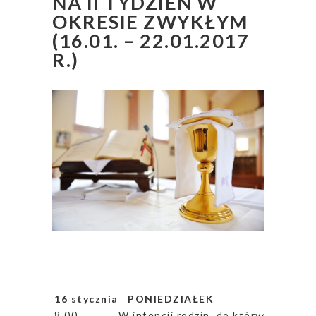
NA II TYDZIEŃ W
OKRESIE ZWYKŁYM
(16.01. – 22.01.2017
R.)
16 stycznia PONIEDZIAŁEK
8.00
W intencji rodzin, do których udamy 