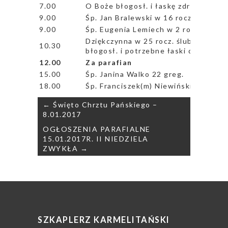
7.00
O Boże błogosł. i łaskę zdrowia dla 
9.00
Śp. Jan Bralewski w 16 rocz. śmierci
9.00
Śp. Eugenia Lemiech w 2 rocz. śmierc
Dziękczynna w 25 rocz. ślubu Marlen
10.30
błogosł. i potrzebne łaski dla Jubila
12.00
Za parafian
15.00
Śp. Janina Walko 22 greg.
18.00
Śp. Franciszek(m) Niewiński w 4 rocz. 
Nawigacja
← Święto Chrztu Pańskiego –
wpisu
8.01.2017
OGŁOSZENIA PARAFIALNE
15.01.2017R. II NIEDZIELA
ZWYKŁA →
SZKAPLERZ KARMELITAŃSKI