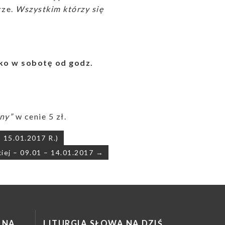
rze.
Wszystkim którzy się
ylko w sobotę
od godz.
ny”
w cenie 5 zł.
15.01.2017 R.)
iej – 09.01 – 14.01.2017 →
LNA
LITURGIA SŁOWA NA DZIŚ