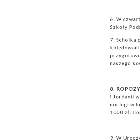
6. W czwart
Szkoły Pod
7. Scholka
kolędowania
przygotowuj
naszego k
8. ROPOZY
i Jordanii 
noclegi w h
1000 zł. Il
9. W Uroczy