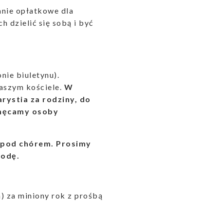
anie opłatkowe dla
 dzielić się sobą i być
nie biuletynu).
naszym kościele.
W
rystia za rodziny, do
chęcamy osoby
 pod chórem. Prosimy
wodę.
) za miniony rok z prośbą