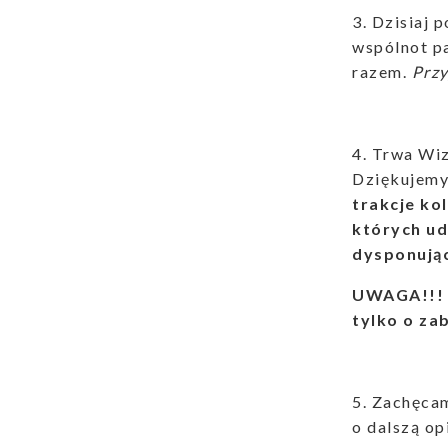
3. Dzisiaj 
wspólnot pa
razem.
Przy
4. Trwa Wiz
Dziękujemy 
trakcje ko
których ud
dysponując
UWAGA!!! 
tylko o za
5. Zachęca
o dalszą o