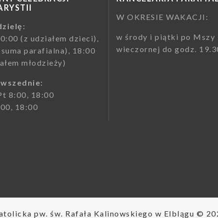
RYSTII
W OKRESIE WAKACJI:
zielę:
w środy i piątki po Mszy 
10:00 (z udziałem dzieci),
wieczornej do godz. 19.3
(suma parafialna), 18:00
iałem młodzieży)
owszednie:
Pt 8:00, 18:00
:00, 18:00
tolicka pw. św. Rafała Kalinowskiego w Elblągu © 20