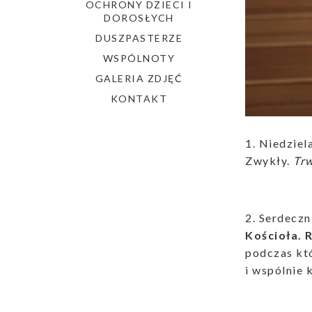
OCHRONY DZIECI I
DOROSŁYCH
DUSZPASTERZE
WSPÓLNOTY
GALERIA ZDJĘĆ
KONTAKT
1. Niedzie
Zwykły.
Trw
2. Serdeczn
Kościoła. 
podczas któ
i wspólnie 