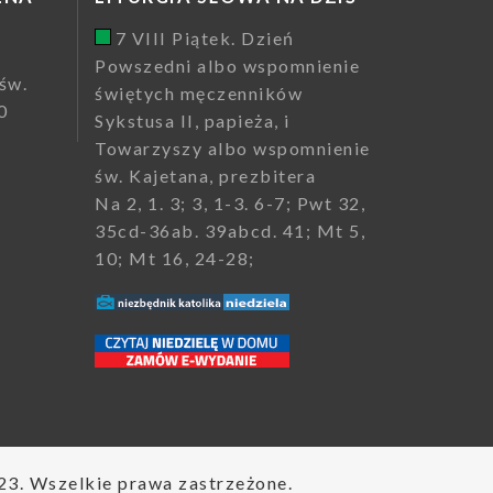
7 VIII Piątek. Dzień
Powszedni albo wspomnienie
św.
świętych męczenników
0
Sykstusa II, papieża, i
Towarzyszy albo wspomnienie
św. Kajetana, prezbitera
Na 2, 1. 3; 3, 1-3. 6-7; Pwt 32,
35cd-36ab. 39abcd. 41; Mt 5,
10; Mt 16, 24-28;
23. Wszelkie prawa zastrzeżone.