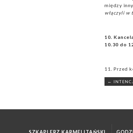
między inn
włączyli w 
10. Kancel
10.30 do 1
11. Przed 
Nawigac
← INTENCJ
wpisu
SZKAPLERZ KARMELITAŃSKI
GODZI