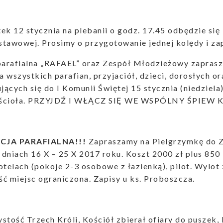
ek 12 stycznia na plebanii o godz. 17.45 odbędzie się 
stawowej. Prosimy o przygotowanie jednej kolędy i za
 parafialna „RAFAEL” oraz Zespół Młodzieżowy zapras
 wszystkich parafian, przyjaciół, dzieci, dorosłych or
ących się do I Komunii Świętej 15 stycznia (niedziela)
ościoła. PRZYJDŹ I WŁĄCZ SIĘ WE WSPÓLNY ŚPIEW 
CJA PARAFIALNA!!!
Zapraszamy na Pielgrzymkę do Z
w dniach 16 X – 25 X 2017 roku. Koszt 2000 zł plus 850
otelach (pokoje 2-3 osobowe z łazienką), pilot. Wylot
ość miejsc ograniczona. Zapisy u ks. Proboszcza.
stość Trzech Króli, Kościół zbierał ofiary do puszek,