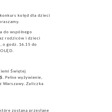
konkurs kolęd dla dzieci
praszamy.
za do wspólnego
az rodziców i dzieci
, o godz. 16.15 do
KOLĘD.
iemi Świętej
 $. Pełne wyżywienie,
 z Warszawy. Zaliczka
 które zostaną przesłane