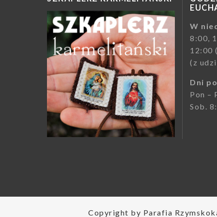
EUCHA
W nied
8:00, 
12:00 
(z udz
Dni p
Pon – 
Sob. 8
Copyright by Parafia Rzymskoka