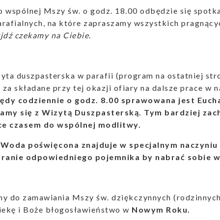
po wspólnej Mszy św. o godz. 18.00 odbędzie się spotk
rafialnych, na które zapraszamy wszystkich pragnących
jdź czekamy na Ciebie
.
yta duszpasterska w parafii (program na ostatniej stro
za składane przy tej okazji ofiary na dalsze prace w 
lędy codziennie o godz. 8.00 sprawowana jest Eucha
amy się z Wizytą Duszpasterską. Tym bardziej za
e czasem do wspólnej modlitwy.
Woda poświęcona znajduje w specjalnym naczyniu
branie odpowiedniego pojemnika by nabrać sobie 
my do zamawiania Mszy św. dziękczynnych (rodzinnych
piekę i Boże błogosławieństwo w
Nowym Roku.