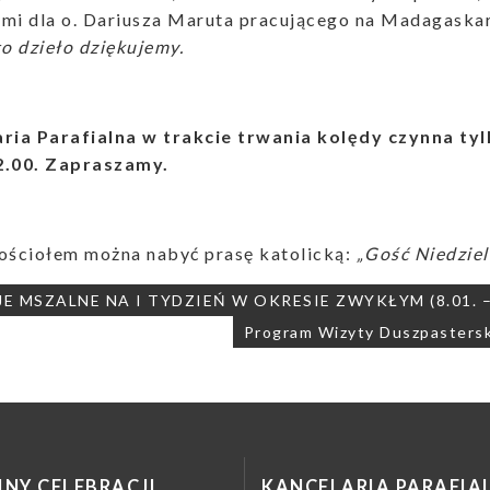
ymi dla o. Dariusza Maruta pracującego na Madagaska
to dzieło dziękujemy.
aria Parafialna w trakcie trwania kolędy czynna t
2.00. Zapraszamy.
kościołem można nabyć prasę katolicką:
„Gość Niedziel
ja
E MSZALNE NA I TYDZIEŃ W OKRESIE ZWYKŁYM (8.01. – 
Program Wizyty Duszpastersk
NY CELEBRACJI
KANCELARIA PARAFIA