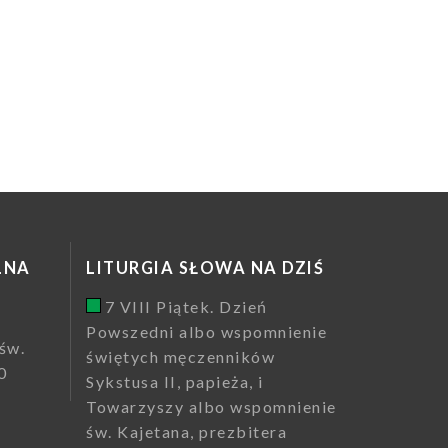
LNA
LITURGIA SŁOWA NA DZIŚ
7 VIII Piątek. Dzień
Powszedni albo wspomnienie
św.
świętych męczenników
0
Sykstusa II, papieża, i
Towarzyszy albo wspomnienie
św. Kajetana, prezbitera