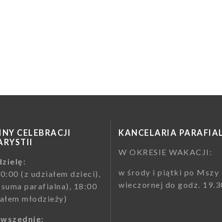
NY CELEBRACJI
KANCELARIA PARAFIA
RYSTII
W OKRESIE WAKACJI:
zielę:
w środy i piątki po Mszy 
10:00 (z udziałem dzieci),
wieczornej do godz. 19.3
(suma parafialna), 18:00
iałem młodzieży)
owszednie: