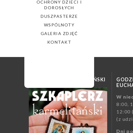
OCHRONY DZIECI I
DOROSŁYCH
DUSZPASTERZE
WSPÓLNOTY
GALERIA ZDJĘĆ
KONTAKT
SZKAPLERZ KARMELITAŃSKI
GODZI
EUCHA
W nied
8:00, 
12:00 
(z udz
Dni p