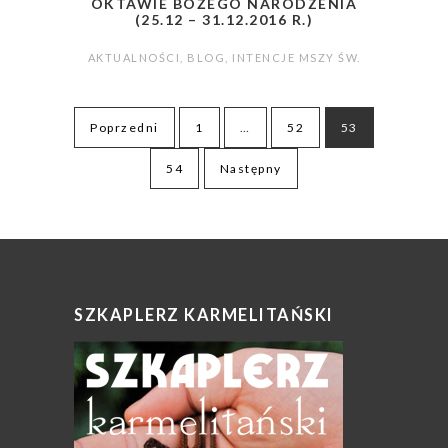
OKTAWIE BOŻEGO NARODZENIA
(25.12 – 31.12.2016 R.)
AKTUALNOŚCI
,
BLOG
,
INTENCJE MSZY ŚW.
Stronicowanie
Poprzedni
1
…
52
53
wpisów
54
Następny
SZKAPLERZ KARMELITAŃSKI