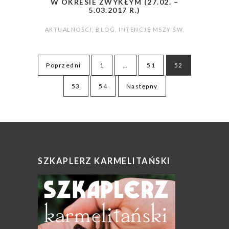
W OKRESIE ZWYKŁYM (27.02. –
5.03.2017 R.)
AKTUALNOŚCI
,
BLOG
,
INTENCJE MSZY ŚW.
Stronicowanie
Poprzedni
1
…
51
52
wpisów
53
54
Następny
SZKAPLERZ KARMELITAŃSKI