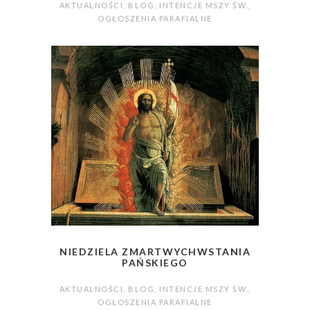
AKTUALNOŚCI
,
BLOG
,
INTENCJE MSZY ŚW.
,
OGŁOSZENIA PARAFIALNE
NIEDZIELA ZMARTWYCHWSTANIA
PAŃSKIEGO
AKTUALNOŚCI
,
BLOG
,
INTENCJE MSZY ŚW.
,
OGŁOSZENIA PARAFIALNE