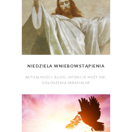
NIEDZIELA WNIEBOWSTĄPIENIA
AKTUALNOŚCI
,
BLOG
,
INTENCJE MSZY ŚW.
,
OGŁOSZENIA PARAFIALNE