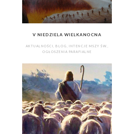
V NIEDZIELA WIELKANOCNA
AKTUALNOŚCI
,
BLOG
,
INTENCJE MSZY ŚW.
,
OGŁOSZENIA PARAFIALNE