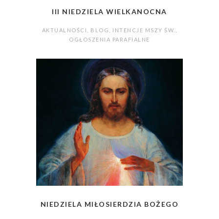
III NIEDZIELA WIELKANOCNA
AKTUALNOŚCI
,
BLOG
,
INTENCJE MSZY ŚW.
,
OGŁOSZENIA PARAFIALNE
NIEDZIELA MIŁOSIERDZIA BOŻEGO